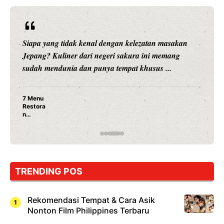
Siapa yang tidak kenal dengan kelezatan masakan
Jepang? Kuliner dari negeri sakura ini memang
sudah mendunia dan punya tempat khusus ...
7 Menu
Restora
n
Jepang
yang
Wajib
Dicoba,
Bukan
Cuma
TRENDING POS
Sushi!
Rekomendasi Tempat & Cara Asik
Nonton Film Philippines Terbaru