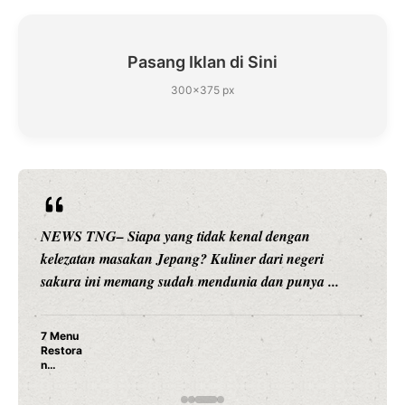
Pasang Iklan di Sini
300×375 px
l dengan
NEWS TNG– Siapa sangka, dua nama bes
ari negeri
hiburan, Nunung Srimulat dan Vicky Pras
an punya ...
merambah dunia kuliner dengan ...
Nunung Srimulat & Vicky Prasetyo 
Ayam Panggang! Cuma Rp 15 Ribu,
Rahasia Mami Bikin Nagih!