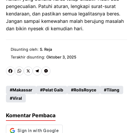
pengecualian. Patuhi aturan, lengkapi surat-surat
kendaraan, dan pastikan semua legalitasnya beres.
Jangan sampai kemewahan malah berujung masalah
dan bikin nyesek di kemudian hari.
Disunting oleh:
S. Reja
Terakhir disunting:
Oktober 3, 2025
Fa
W
X
Te
M
ce
ha
le
es
Makassar
Pelat Gaib
RollsRoyce
Tilang
b
ts
gr
se
Viral
o
A
a
n
o
p
m
g
Komentar Pembaca
k
p
er