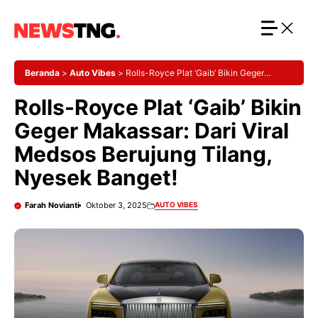
Langsung
ke
isi
Beranda
>
Auto Vibes
>
Rolls-Royce Plat ‘Gaib’ Bikin Geger
Makassar: Dari Viral Medsos Berujung Tilang, Nyesek Banget!
Rolls-Royce Plat ‘Gaib’ Bikin
Geger Makassar: Dari Viral
Medsos Berujung Tilang,
Nyesek Banget!
Farah Novianti
Oktober 3, 2025
AUTO VIBES