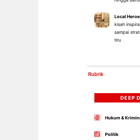
Local Heroe
kisah inspir
sampai stra
tiru
Rubrik
DEEP 
Hukum & Krimin
Politik