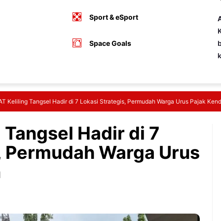
Sport & eSport
A
K
Space Goals
b
 Keliling Tangsel Hadir di 7 Lokasi Strategis, Permudah Warga Urus Pajak Ken
Tangsel Hadir di 7
s, Permudah Warga Urus
n