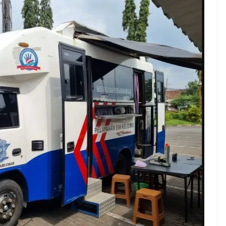
ndung –
NEWS TNG– Pernah gak sih
antian tahun
kamu mulai ngerjain sesuatu cuma
ll you can eat
buat iseng-iseng, eh ternyata malah
u Can Eat Bandung
jadi peluang bisnis yang
.
menguntungkan? ...
 2026, Kakkoii
Dari Iseng Jadi Cuan: Kisah
 Hadirkan Pesta All
TUM_ATUL yang Ubah
 Eat Mulai Rp
Hampers Jadi Bisnis Kece
0