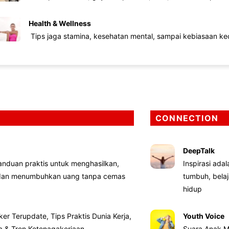
Health & Wellness
Tips jaga stamina, kesehatan mental, sampai kebiasaan kec
CONNECTION
DeepTalk
nduan praktis untuk menghasilkan,
Inspirasi ada
 dan menumbuhkan uang tanpa cemas
tumbuh, bela
hidup
ker Terupdate, Tips Praktis Dunia Kerja,
Youth Voice
ta & Tren Ketenagakerjaan
Suara Anak M