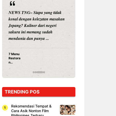
NEWS TNG– Siapa yang tidak
NEWS TNG– Siap
kenal dengan kelezatan masakan
nama besar di dun
Jepang? Kuliner dari negeri
Nunung Srimulat 
sakura ini memang sudah
Prasetyo, kini m
mendunia dan punya ...
kuliner dengan ...
7 Menu
Nunung S
Restora
Prasetyo
n
Ayam Pa
Jepang
15 Ribu,
yang
Mami Bik
Wajib
Dicoba,
Bukan
Cuma
TRENDING POS
Sushi!
Rekomendasi Tempat &
Cara Asik Nonton Film
Philippines Terbaru