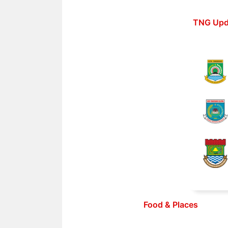
Langsung
ke
TNG Upd
isi
Food & Places