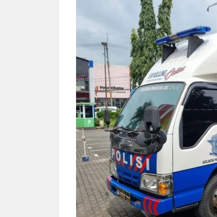
NEWS TNG– Siapa sangka, dua
NEWS TNG– Ba
nama besar di dunia hiburan,
Menyambut perg
Nunung Srimulat dan Vicky
2026, restoran a
Prasetyo, kini merambah dunia
Kakkoii All Yo
kuliner dengan ...
menghadirkan ..
Nunung Srimulat & Vicky
Sambut
Prasetyo Buka Restoran
Bandung
Ayam Panggang! Cuma Rp
You Can
15 Ribu, Resep Rahasia
145.00
Mami Bikin Nagih!