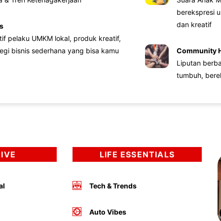
berekspresi u
dan kreatif
s
atif pelaku UMKM lokal, produk kreatif,
tegi bisnis sederhana yang bisa kamu
Community 
Liputan berb
tumbuh, bere
DIVE
LIFE ESSENTIALS
al
Tech & Trends
Auto Vibes