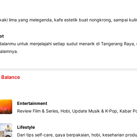
 kaki lima yang melegenda, kafe estetik buat nongkrong, sampai kuline
ot
lanmu untuk menjelajahi setiap sudut menarik di Tangerang Raya, d
alamnya.
e Balance
Entertainment
Review Film & Series, Hobi, Update Musik & K-Pop, Kabar P
Lifestyle
Dari tips self-care, gaya berpakaian, hobi, keseharian produk