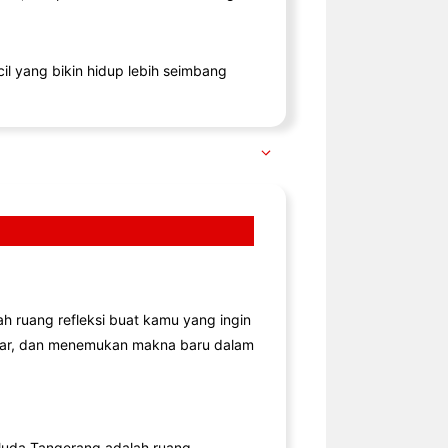
il yang bikin hidup lebih seimbang
lah ruang refleksi buat kamu yang ingin
jar, dan menemukan makna baru dalam
uda Tangerang adalah ruang