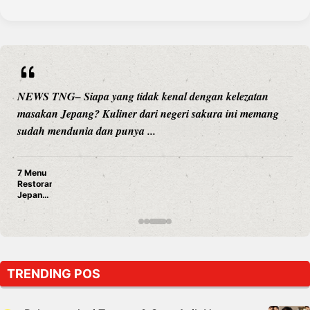
NEWS TNG– Siapa sangka, dua nama besar di dunia
hiburan, Nunung Srimulat dan Vicky Prasetyo, kini
merambah dunia kuliner dengan ...
Nunung Srimulat & Vicky Prasetyo Buka Restoran Ayam
Panggang! Cuma Rp 15 Ribu, Resep Rahasia Mami Bikin
Nagih!
TRENDING POS