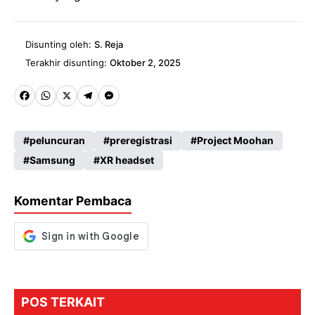
Disunting oleh:
S. Reja
Terakhir disunting:
Oktober 2, 2025
Fa
W
X
Te
M
ce
ha
le
es
peluncuran
preregistrasi
Project Moohan
b
ts
gr
se
Samsung
XR headset
o
A
a
n
o
p
m
g
Komentar Pembaca
k
p
er
POS TERKAIT