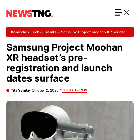
Langsung
ke
isi
Beranda
>
Tech & Trends
>
Samsung Project Moohan XR headset’s
pre-registration and launch dates surface
Samsung Project Moohan
XR headset’s pre-
registration and launch
dates surface
Tita Yunita
Oktober 2, 2025
TECH & TRENDS