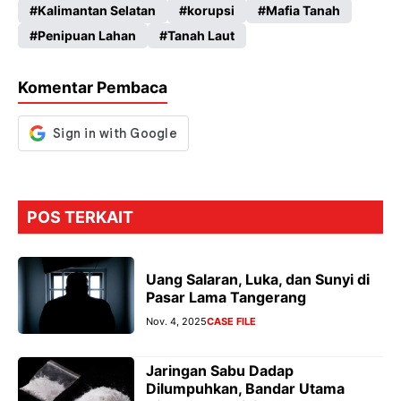
Kalimantan Selatan
korupsi
Mafia Tanah
b
ts
gr
se
Penipuan Lahan
Tanah Laut
o
A
a
n
o
p
m
g
Komentar Pembaca
k
p
er
POS TERKAIT
Uang Salaran, Luka, dan Sunyi di
Pasar Lama Tangerang
Nov. 4, 2025
CASE FILE
Jaringan Sabu Dadap
Dilumpuhkan, Bandar Utama