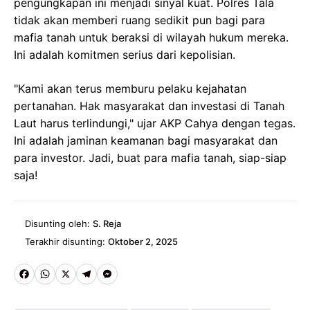
pengungkapan ini menjadi sinyal kuat. Polres Tala
tidak akan memberi ruang sedikit pun bagi para
mafia tanah untuk beraksi di wilayah hukum mereka.
Ini adalah komitmen serius dari kepolisian.
"Kami akan terus memburu pelaku kejahatan
pertanahan. Hak masyarakat dan investasi di Tanah
Laut harus terlindungi," ujar AKP Cahya dengan tegas.
Ini adalah jaminan keamanan bagi masyarakat dan
para investor. Jadi, buat para mafia tanah, siap-siap
saja!
Disunting oleh:
S. Reja
Terakhir disunting:
Oktober 2, 2025
Fa
W
X
Te
M
ce
ha
le
es