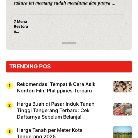
sakura ini memang sudah mendunia dan punya ...
7 Menu
Restora
n
Jepang
yang
Wajib
Dicoba,
Bukan
Cuma
TRENDING POS
Sushi!
Rekomendasi Tempat & Cara Asik
Nonton Film Philippines Terbaru
Harga Buah di Pasar Induk Tanah
Tinggi Tangerang Terbaru: Cek
Daftarnya Sebelum Belanja!
Harga Tanah per Meter Kota
Tangerang 2025