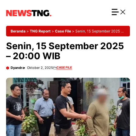
Langsung
ke
isi
Beranda
>
TNG Report
>
Case File
>
Senin, 15 September 2025 –
20:00 WIB
Senin, 15 September 2025
– 20:00 WIB
Dyandra
Oktober 2, 2025
CASE FILE