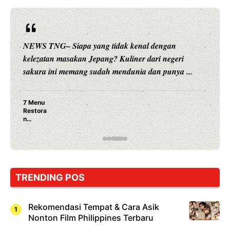
NEWS TNG– Siapa sangka, dua nama besar di dunia
hiburan, Nunung Srimulat dan Vicky Prasetyo, kini
merambah dunia kuliner dengan ...
Nunung Srimulat & Vicky Prasetyo Buka Restoran
Ayam Panggang! Cuma Rp 15 Ribu, Resep
Rahasia Mami Bikin Nagih!
…
TRENDING POS
Rekomendasi Tempat & Cara Asik
Nonton Film Philippines Terbaru