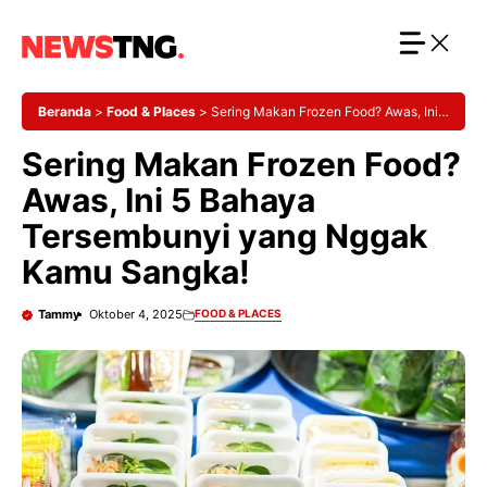
Langsung
ke
isi
Beranda
>
Food & Places
>
Sering Makan Frozen Food? Awas, Ini 5
Bahaya Tersembunyi yang Nggak Kamu Sangka!
Sering Makan Frozen Food?
Awas, Ini 5 Bahaya
Tersembunyi yang Nggak
Kamu Sangka!
Tammy
Oktober 4, 2025
FOOD & PLACES