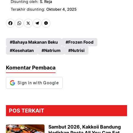
Disunting oleh:
S. Reja
Terakhir disunting:
Oktober 4, 2025
Fa
W
X
Te
M
ce
ha
le
es
Bahaya Makanan Beku
Frozen Food
b
ts
gr
se
Kesehatan
Natrium
Nutrisi
o
A
a
n
o
p
m
g
Komentar Pembaca
k
p
er
POS TERKAIT
Sambut 2026, Kakkoii Bandung
Hadirkan Pesta All You Can Eat