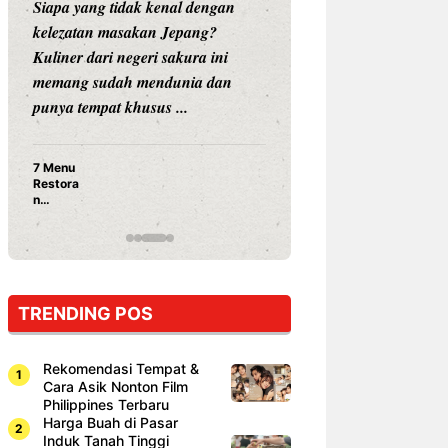
Siapa yang tidak kenal dengan
Siapa sangka, dua
kelezatan masakan Jepang?
dunia hiburan, N
Kuliner dari negeri sakura ini
dan Vicky Praset
memang sudah mendunia dan
dunia kuliner de
punya tempat khusus ...
restoran ...
7 Menu
Nunung S
Restora
Prasetyo
n
Ayam Pa
Jepang
15 Ribu,
yang
Mami Bik
Wajib
Dicoba,
Bukan
Cuma
TRENDING POS
Sushi!
Rekomendasi Tempat &
Cara Asik Nonton Film
Philippines Terbaru
Harga Buah di Pasar
Induk Tanah Tinggi