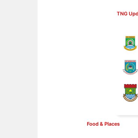
Langsung
ke
TNG Upd
isi
Food & Places