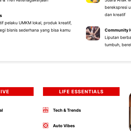
berekspresi u
dan kreatif
s
atif pelaku UMKM lokal, produk kreatif,
tegi bisnis sederhana yang bisa kamu
Community 
Liputan berb
tumbuh, bere
DIVE
LIFE ESSENTIALS
al
Tech & Trends
Auto Vibes