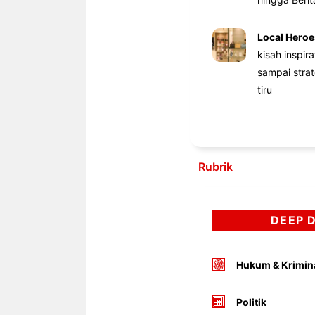
Local Heroe
kisah inspir
sampai stra
tiru
Rubrik
DEEP 
Hukum & Krimin
Politik