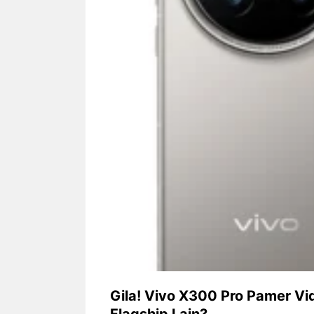
Siapa sangka, dua nama besar di
Bandung – Meny
dunia hiburan, Nunung Srimulat
tahun 2026, rest
dan Vicky Prasetyo, kini merambah
eat Kakkoii All
dunia kuliner dengan membuka
Bandung mengh
restoran ...
penawaran spesia
Nunung Srimulat & Vicky
Sambut
Prasetyo Buka Restoran
Bandung
Ayam Panggang! Cuma Rp
You Can
15 Ribu, Resep Rahasia
145.00
Mami Bikin Nagih!
Gila! Vivo X300 Pro Pamer Vi
Flagship Lain?