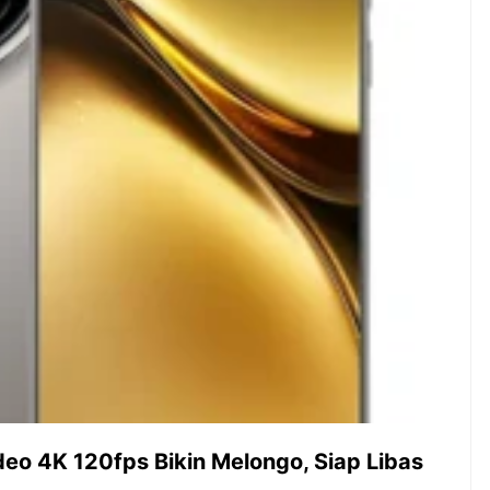
ambut pergantian
Pernah gak sih kamu mulai
oran all you can
ngerjain sesuatu cuma buat iseng-
 You Can Eat
iseng, eh ternyata malah jadi
adirkan
peluang bisnis yang
l ...
menguntungkan? Nah, itulah ...
 2026, Kakkoii
Dari Iseng Jadi Cuan: Kisah
 Hadirkan Pesta All
TUM_ATUL yang Ubah
 Eat Mulai Rp
Hampers Jadi Bisnis Kece
0
deo 4K 120fps Bikin Melongo, Siap Libas