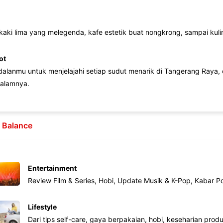
 kaki lima yang melegenda, kafe estetik buat nongkrong, sampai kuline
ot
lanmu untuk menjelajahi setiap sudut menarik di Tangerang Raya, d
alamnya.
e Balance
Entertainment
Review Film & Series, Hobi, Update Musik & K-Pop, Kabar P
Lifestyle
Dari tips self-care, gaya berpakaian, hobi, keseharian produk