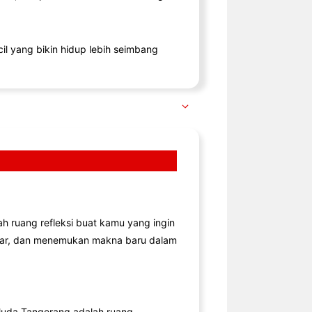
il yang bikin hidup lebih seimbang
lah ruang refleksi buat kamu yang ingin
jar, dan menemukan makna baru dalam
uda Tangerang adalah ruang