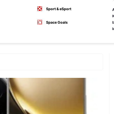
Sport & eSport
A
K
Space Goals
b