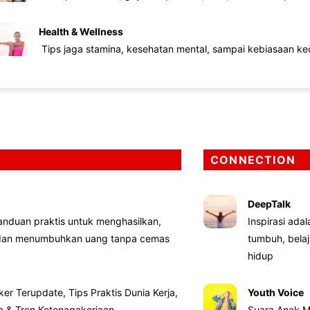
Health & Wellness
Tips jaga stamina, kesehatan mental, sampai kebiasaan kec
CONNECTION
DeepTalk
nduan praktis untuk menghasilkan,
Inspirasi ada
 dan menumbuhkan uang tanpa cemas
tumbuh, bela
hidup
ker Terupdate, Tips Praktis Dunia Kerja,
Youth Voice
ta & Tren Ketenagakerjaan
Suara Anak M