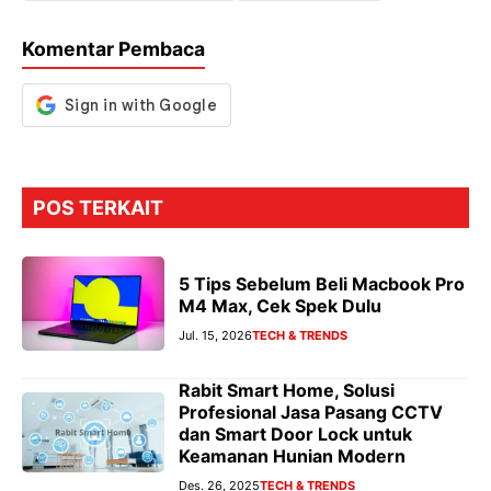
o
p
m
g
Komentar Pembaca
k
p
er
POS TERKAIT
5 Tips Sebelum Beli Macbook Pro
M4 Max, Cek Spek Dulu
Jul. 15, 2026
TECH & TRENDS
Rabit Smart Home, Solusi
Profesional Jasa Pasang CCTV
dan Smart Door Lock untuk
Keamanan Hunian Modern
Des. 26, 2025
TECH & TRENDS