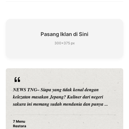
Pasang Iklan di Sini
300×375 px
l dengan
NEWS TNG– Siapa sangka, dua nama bes
ari negeri
hiburan, Nunung Srimulat dan Vicky Pras
an punya ...
merambah dunia kuliner dengan ...
Nunung Srimulat & Vicky Prasetyo 
Ayam Panggang! Cuma Rp 15 Ribu,