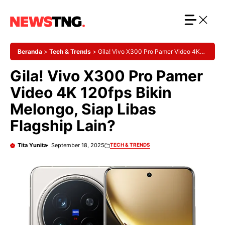
Langsung
ke
isi
Beranda
>
Tech & Trends
>
Gila! Vivo X300 Pro Pamer Video 4K
120fps Bikin Melongo, Siap Libas Flagship Lain?
Gila! Vivo X300 Pro Pamer
Video 4K 120fps Bikin
Melongo, Siap Libas
Flagship Lain?
Tita Yunita
September 18, 2025
TECH & TRENDS