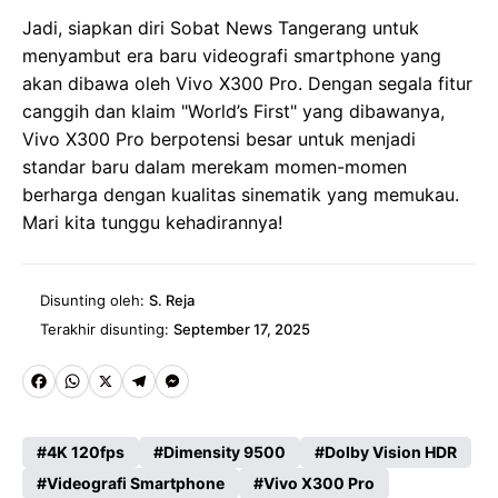
Jadi, siapkan diri Sobat News Tangerang untuk
menyambut era baru videografi smartphone yang
akan dibawa oleh Vivo X300 Pro. Dengan segala fitur
canggih dan klaim "World’s First" yang dibawanya,
Vivo X300 Pro berpotensi besar untuk menjadi
standar baru dalam merekam momen-momen
berharga dengan kualitas sinematik yang memukau.
Mari kita tunggu kehadirannya!
Disunting oleh:
S. Reja
Terakhir disunting:
September 17, 2025
Fa
W
X
Te
M
ce
ha
le
es
4K 120fps
Dimensity 9500
Dolby Vision HDR
b
ts
gr
se
Videografi Smartphone
Vivo X300 Pro
o
A
a
n