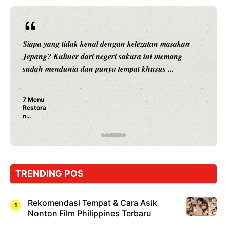
Siapa yang tidak kenal dengan kelezatan masakan
Jepang? Kuliner dari negeri sakura ini memang
sudah mendunia dan punya tempat khusus ...
7 Menu
Restora
n
Jepang
yang
Wajib
Dicoba,
Bukan
Cuma
TRENDING POS
Sushi!
Rekomendasi Tempat & Cara Asik
Nonton Film Philippines Terbaru