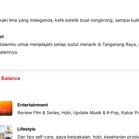
 kaki lima yang melegenda, kafe estetik buat nongkrong, sampai kuline
ot
lanmu untuk menjelajahi setiap sudut menarik di Tangerang Raya, d
alamnya.
e Balance
Entertainment
Review Film & Series, Hobi, Update Musik & K-Pop, Kabar P
Lifestyle
Dari tips self-care, gaya berpakaian, hobi, keseharian produk