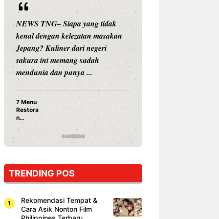
iapa yang tidak
NEWS TNG– Siapa sangka, dua
 kelezatan masakan
nama besar di dunia hiburan,
er dari negeri
Nunung Srimulat dan Vicky
emang sudah
Prasetyo, kini merambah dunia
 punya ...
kuliner dengan ...
Nunung Srimulat & Vicky
Prasetyo Buka Restoran
Ayam Panggang! Cuma Rp
15 Ribu, Resep Rahasia
Mami Bikin Nagih!
TRENDING POS
Rekomendasi Tempat &
Cara Asik Nonton Film
Philippines Terbaru