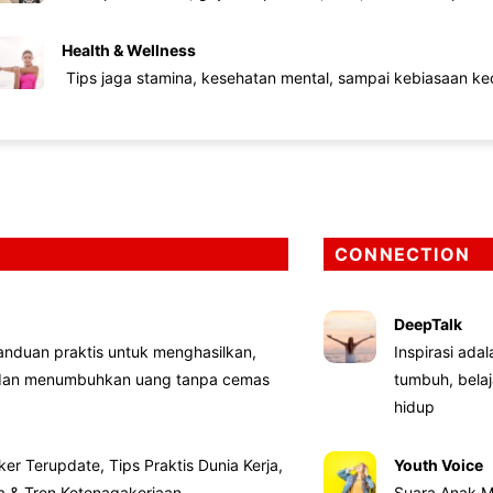
Health & Wellness
Tips jaga stamina, kesehatan mental, sampai kebiasaan kec
CONNECTION
DeepTalk
nduan praktis untuk menghasilkan,
Inspirasi ada
 dan menumbuhkan uang tanpa cemas
tumbuh, bela
hidup
ker Terupdate, Tips Praktis Dunia Kerja,
Youth Voice
ta & Tren Ketenagakerjaan
Suara Anak M