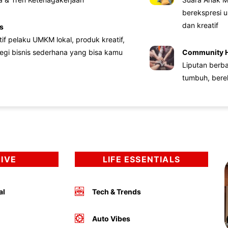
berekspresi u
dan kreatif
s
atif pelaku UMKM lokal, produk kreatif,
tegi bisnis sederhana yang bisa kamu
Community 
Liputan berb
tumbuh, bere
DIVE
LIFE ESSENTIALS
al
Tech & Trends
Auto Vibes