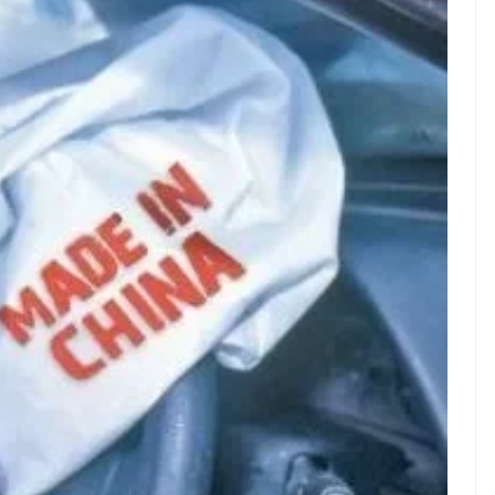
NEWS TNG– Pernah gak sih
NEWS TNG– S
kamu mulai ngerjain sesuatu cuma
kenal dengan
buat iseng-iseng, eh ternyata malah
Jepang? Kulin
jadi peluang bisnis yang
sakura ini m
menguntungkan? ...
mendunia dan
7 Menu
Dari Iseng Jadi Cuan: Kisah
Restora
TUM_ATUL yang Ubah
n
Hampers Jadi Bisnis Kece
Jepang
yang
Wajib
Dicoba,
Bukan
Cuma
Sushi!