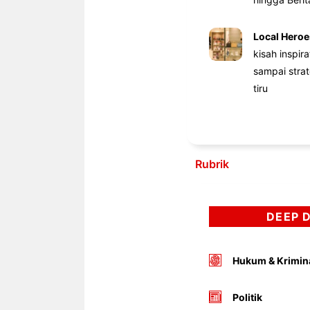
Local Heroe
kisah inspir
sampai stra
tiru
Rubrik
DEEP 
Hukum & Krimin
Politik