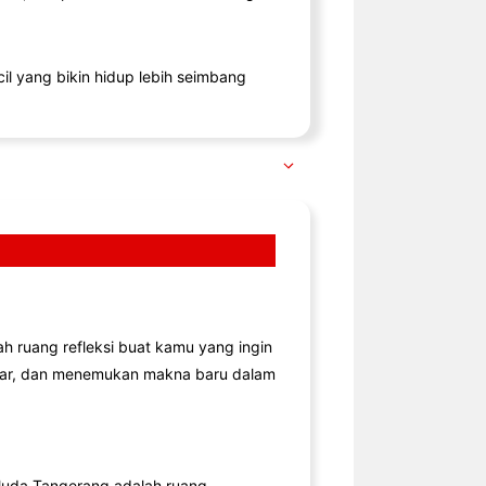
il yang bikin hidup lebih seimbang
lah ruang refleksi buat kamu yang ingin
jar, dan menemukan makna baru dalam
uda Tangerang adalah ruang