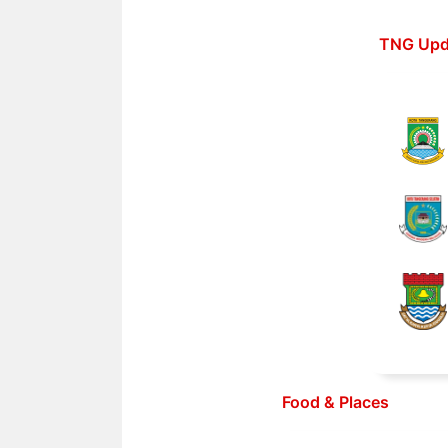
Langsung
ke
TNG Upd
isi
Food & Places