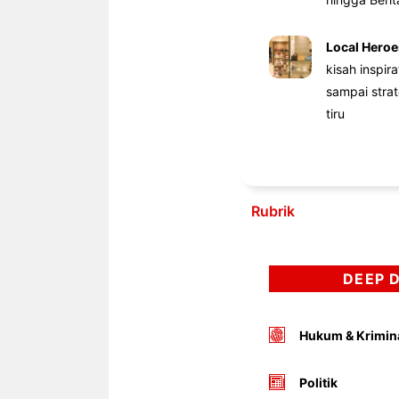
Local Heroe
kisah inspir
sampai stra
tiru
Rubrik
DEEP 
Hukum & Krimin
Politik