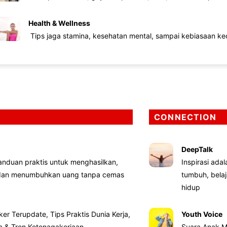
Health & Wellness
Tips jaga stamina, kesehatan mental, sampai kebiasaan kec
CONNECTION
DeepTalk
nduan praktis untuk menghasilkan,
Inspirasi ada
 dan menumbuhkan uang tanpa cemas
tumbuh, bela
hidup
ker Terupdate, Tips Praktis Dunia Kerja,
Youth Voice
ta & Tren Ketenagakerjaan
Suara Anak M