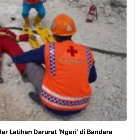
ak sih kamu mulai
Siapa yang tidak kenal dengan
sesuatu cuma buat iseng-
kelezatan masakan Jepang?
 ternyata malah jadi
Kuliner dari negeri sakura ini
isnis yang
memang sudah mendunia dan
gkan? Nah, itulah ...
punya tempat khusus ...
7 Menu
Dari Iseng Jadi Cuan: Kisah
Restora
TUM_ATUL yang Ubah
n
Hampers Jadi Bisnis Kece
Jepang
yang
Wajib
Dicoba,
Bukan
Cuma
Sushi!
r Latihan Darurat ‘Ngeri’ di Bandara