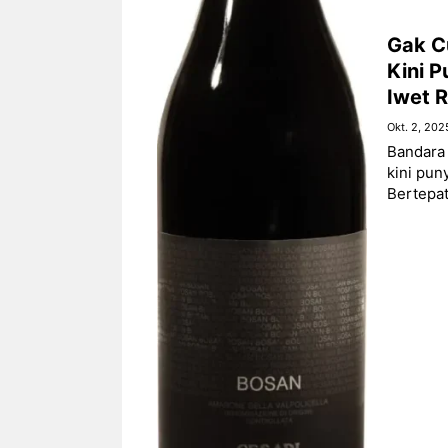
Gak C
Kini P
Iwet 
Okt. 2, 202
Bandara 
kini pun
Bertepat