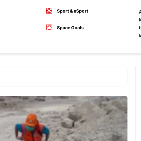
Sport & eSport
A
K
Space Goals
b