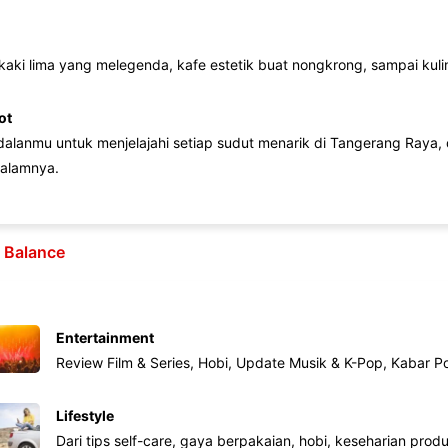
 kaki lima yang melegenda, kafe estetik buat nongkrong, sampai kuline
ot
lanmu untuk menjelajahi setiap sudut menarik di Tangerang Raya, d
alamnya.
e Balance
Entertainment
Review Film & Series, Hobi, Update Musik & K-Pop, Kabar P
Lifestyle
Dari tips self-care, gaya berpakaian, hobi, keseharian produk