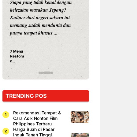
Siapa sangka, dua nama besar di
Bandung –
dunia hiburan, Nunung Srimulat
tahun 2026,
dan Vicky Prasetyo, kini merambah
eat Kakkoi
dunia kuliner dengan membuka
Bandung m
restoran ...
penawaran s
Nunung Srimulat & Vicky
S
Prasetyo Buka Restoran
B
Ayam Panggang! Cuma Rp
Y
15 Ribu, Resep Rahasia
1
Mami Bikin Nagih!
TRENDING POS
Rekomendasi Tempat &
Cara Asik Nonton Film
Philippines Terbaru
Harga Buah di Pasar
Induk Tanah Tinggi