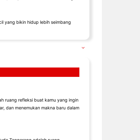
il yang bikin hidup lebih seimbang
lah ruang refleksi buat kamu yang ingin
jar, dan menemukan makna baru dalam
uda Tangerang adalah ruang