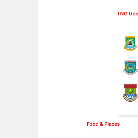
Langsung
ke
TNG Upd
isi
Food & Places