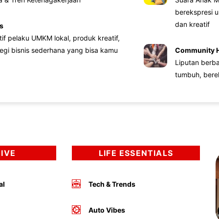
berekspresi u
dan kreatif
s
atif pelaku UMKM lokal, produk kreatif,
tegi bisnis sederhana yang bisa kamu
Community 
Liputan berb
tumbuh, bere
DIVE
LIFE ESSENTIALS
al
Tech & Trends
Auto Vibes