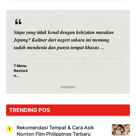
Siapa yang tidak kenal dengan kelezatan masakan
Jepang? Kuliner dari negeri sakura ini memang
sudah mendunia dan punya tempat khusus ...
7 Menu
Restora
n
Jepang
yang
Wajib
Dicoba,
Bukan
Cuma
TRENDING POS
Sushi!
Rekomendasi Tempat & Cara Asik
Nonton Film Philippines Terbaru