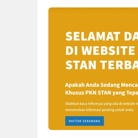
NEWS TNG– Siapa sangka, dua
NEWS TNG– Ba
nama besar di dunia hiburan,
Menyambut perg
Nunung Srimulat dan Vicky
2026, restoran a
Prasetyo, kini merambah dunia
Kakkoii All Yo
kuliner dengan ...
menghadirkan ..
Nunung Srimulat & Vicky
Sambut
Prasetyo Buka Restoran
Bandung
Ayam Panggang! Cuma Rp
You Can
15 Ribu, Resep Rahasia
145.00
Mami Bikin Nagih!