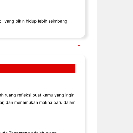
il yang bikin hidup lebih seimbang
lah ruang refleksi buat kamu yang ingin
jar, dan menemukan makna baru dalam
uda Tangerang adalah ruang