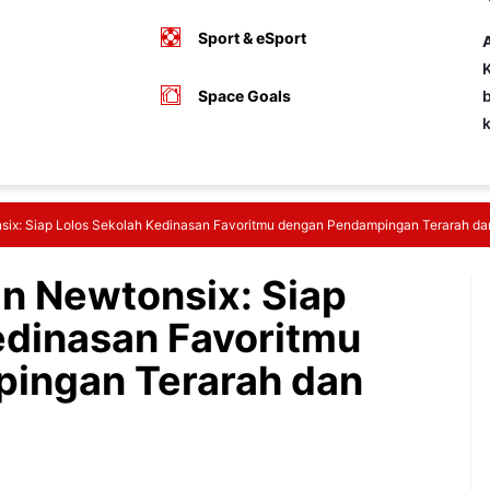
Sport & eSport
A
K
Space Goals
b
ix: Siap Lolos Sekolah Kedinasan Favoritmu dengan Pendampingan Terarah dan
n Newtonsix: Siap
edinasan Favoritmu
ingan Terarah dan