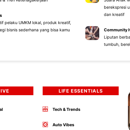
berekspresi u
dan kreatif
s
atif pelaku UMKM lokal, produk kreatif,
tegi bisnis sederhana yang bisa kamu
Community 
Liputan berb
tumbuh, bere
DIVE
LIFE ESSENTIALS
al
Tech & Trends
Auto Vibes