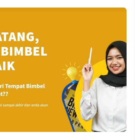
ndung –
NEWS TNG– Pernah gak sih
antian tahun
kamu mulai ngerjain sesuatu cuma
ll you can eat
buat iseng-iseng, eh ternyata malah
u Can Eat Bandung
jadi peluang bisnis yang
.
menguntungkan? ...
 2026, Kakkoii
Dari Iseng Jadi Cuan: Kisah
 Hadirkan Pesta All
TUM_ATUL yang Ubah
 Eat Mulai Rp
Hampers Jadi Bisnis Kece
0