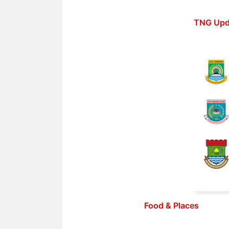
Langsung
ke
TNG Upd
isi
Food & Places