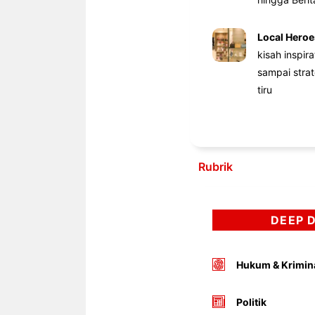
Local Heroe
kisah inspir
sampai stra
tiru
Rubrik
DEEP 
Hukum & Krimin
Politik