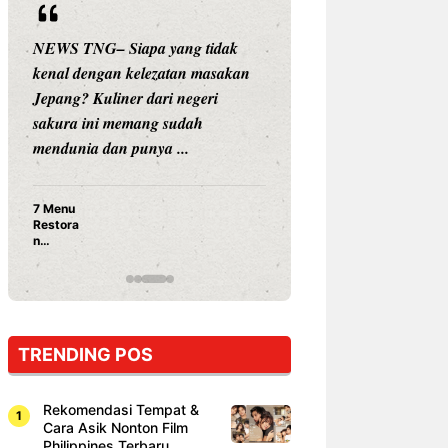
NEWS TNG– Siapa yang tidak
NEWS TNG– Siap
kenal dengan kelezatan masakan
nama besar di dun
Jepang? Kuliner dari negeri
Nunung Srimulat 
sakura ini memang sudah
Prasetyo, kini m
mendunia dan punya ...
kuliner dengan ...
7 Menu
Nunung S
Restora
Prasetyo
n
Ayam Pa
Jepang
15 Ribu,
yang
Mami Bik
Wajib
Dicoba,
Bukan
Cuma
TRENDING POS
Sushi!
Rekomendasi Tempat &
Cara Asik Nonton Film
Philippines Terbaru