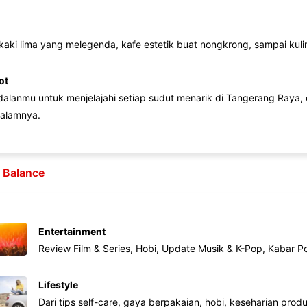
 kaki lima yang melegenda, kafe estetik buat nongkrong, sampai kuline
ot
lanmu untuk menjelajahi setiap sudut menarik di Tangerang Raya, d
alamnya.
e Balance
Entertainment
Review Film & Series, Hobi, Update Musik & K-Pop, Kabar P
Lifestyle
Dari tips self-care, gaya berpakaian, hobi, keseharian produk