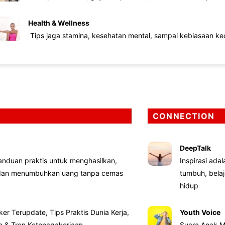
Health & Wellness
Tips jaga stamina, kesehatan mental, sampai kebiasaan kec
CONNECTION
DeepTalk
nduan praktis untuk menghasilkan,
Inspirasi ada
 dan menumbuhkan uang tanpa cemas
tumbuh, bela
hidup
ker Terupdate, Tips Praktis Dunia Kerja,
Youth Voice
ta & Tren Ketenagakerjaan
Suara Anak M