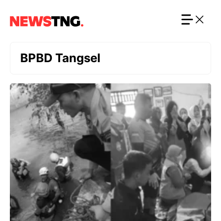
Langsung
ke
isi
BPBD Tangsel