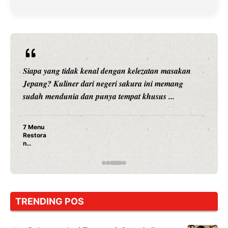
Siapa yang tidak kenal dengan kelezatan masakan
Jepang? Kuliner dari negeri sakura ini memang
sudah mendunia dan punya tempat khusus ...
7 Menu
Restora
n
Jepang
yang
Wajib
Dicoba,
Bukan
Cuma
TRENDING POS
Sushi!