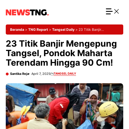
Langsung
ke
isi
Beranda
>
TNG Report
>
Tangsel Daily
>
23 Titik Banjir
Mengepung Tangsel, Pondok Maharta Terendam Hingga 90 Cm!
23 Titik Banjir Mengepung
Tangsel, Pondok Maharta
Terendam Hingga 90 Cm!
Santika Reja
April 7, 2025
TANGSEL DAILY