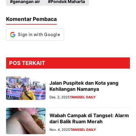
genangan air
Pondok Maharta
o
A
a
n
o
p
m
g
Komentar Pembaca
k
p
er
POS TERKAIT
Jalan Puspitek dan Kota yang
Kehilangan Namanya
Des. 2, 2025
TANGSEL DAILY
Wabah Campak di Tangsel: Alarm
dari Balik Ruam Merah
Nov. 4, 2025
TANGSEL DAILY