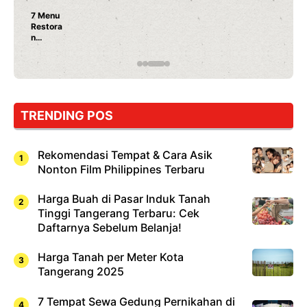
Nunung Srimulat & Vicky Prasetyo Buka Restoran
Ayam Panggang! Cuma Rp 15 Ribu, Resep
Rahasia Mami Bikin Nagih!
TRENDING POS
Rekomendasi Tempat & Cara Asik
Nonton Film Philippines Terbaru
Harga Buah di Pasar Induk Tanah
Tinggi Tangerang Terbaru: Cek
Daftarnya Sebelum Belanja!
Harga Tanah per Meter Kota
Tangerang 2025
7 Tempat Sewa Gedung Pernikahan di