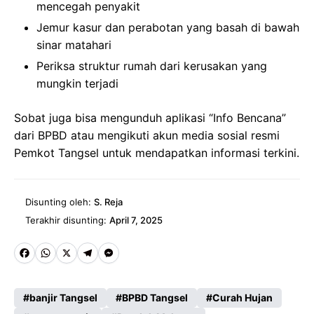
mencegah penyakit
Jemur kasur dan perabotan yang basah di bawah
sinar matahari
Periksa struktur rumah dari kerusakan yang
mungkin terjadi
Sobat juga bisa mengunduh aplikasi “Info Bencana”
dari BPBD atau mengikuti akun media sosial resmi
Pemkot Tangsel untuk mendapatkan informasi terkini.
Disunting oleh:
S. Reja
Terakhir disunting:
April 7, 2025
Fa
W
X
Te
M
ce
ha
le
es
banjir Tangsel
BPBD Tangsel
Curah Hujan
b
ts
gr
se