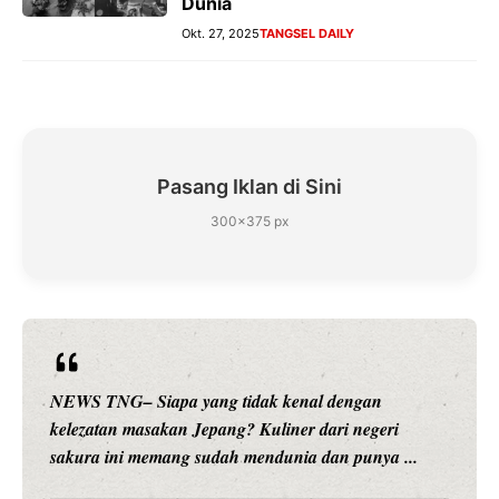
Dunia
Okt. 27, 2025
TANGSEL DAILY
Pasang Iklan di Sini
300×375 px
NEWS TNG– Siapa sangka, dua nama besar di dunia
hiburan, Nunung Srimulat dan Vicky Prasetyo, kini
merambah dunia kuliner dengan ...