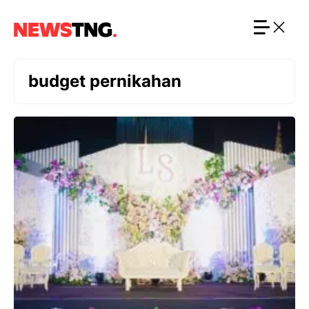
Langsung
ke
isi
budget pernikahan