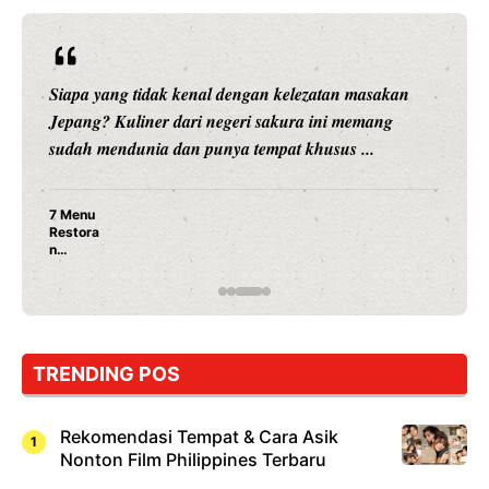
Siapa yang tidak kenal dengan kelezatan masakan
Jepang? Kuliner dari negeri sakura ini memang
sudah mendunia dan punya tempat khusus ...
7 Menu
Restora
n
Jepang
yang
Wajib
Dicoba,
Bukan
Cuma
TRENDING POS
Sushi!
Rekomendasi Tempat & Cara Asik
Nonton Film Philippines Terbaru