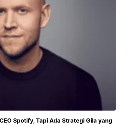
ambut pergantian
Pernah gak sih kamu mulai
oran all you can
ngerjain sesuatu cuma buat iseng-
 You Can Eat
iseng, eh ternyata malah jadi
adirkan
peluang bisnis yang
l ...
menguntungkan? Nah, itulah ...
 2026, Kakkoii
Dari Iseng Jadi Cuan: Kisah
 Hadirkan Pesta All
TUM_ATUL yang Ubah
 Eat Mulai Rp
Hampers Jadi Bisnis Kece
0
CEO Spotify, Tapi Ada Strategi Gila yang