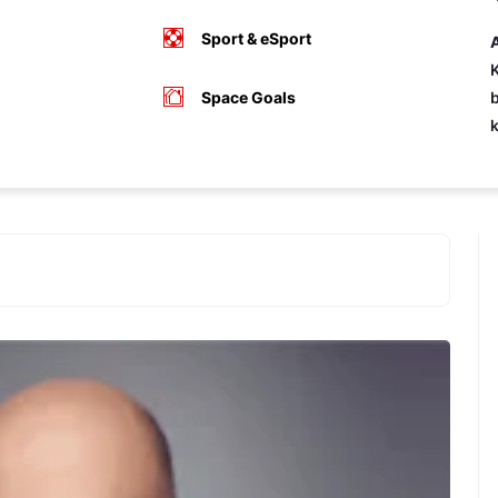
Sport & eSport
A
K
Space Goals
b