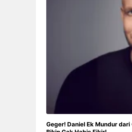
Siapa sangka, dua nama besar di
Bandung – Meny
dunia hiburan, Nunung Srimulat
tahun 2026, rest
dan Vicky Prasetyo, kini merambah
eat Kakkoii All
dunia kuliner dengan membuka
Bandung mengh
restoran ...
penawaran spesia
Nunung Srimulat & Vicky
Sambut
Prasetyo Buka Restoran
Bandung
Ayam Panggang! Cuma Rp
You Can
15 Ribu, Resep Rahasia
145.00
Mami Bikin Nagih!
Geger! Daniel Ek Mundur dari 
Bikin Gak Habis Fikir!