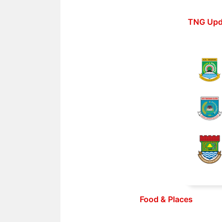
Langsung
ke
TNG Upd
isi
Food & Places