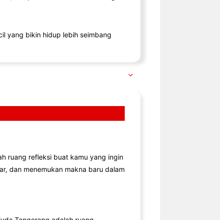
il yang bikin hidup lebih seimbang
lah ruang refleksi buat kamu yang ingin
jar, dan menemukan makna baru dalam
uda Tangerang adalah ruang