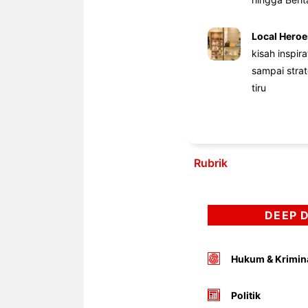
Local Heroe
kisah inspir
sampai stra
tiru
Rubrik
DEEP 
Hukum & Krimin
Politik