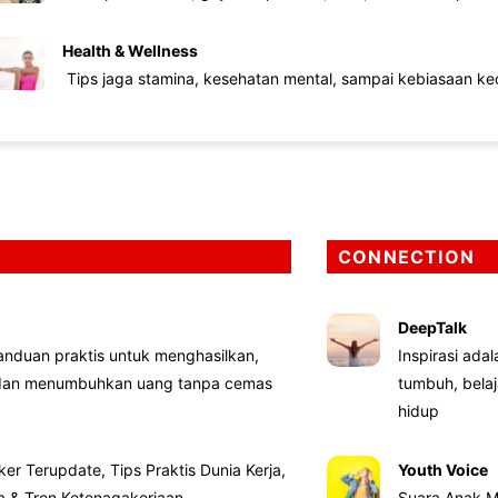
Health & Wellness
Tips jaga stamina, kesehatan mental, sampai kebiasaan kec
CONNECTION
DeepTalk
nduan praktis untuk menghasilkan,
Inspirasi ada
 dan menumbuhkan uang tanpa cemas
tumbuh, bela
hidup
ker Terupdate, Tips Praktis Dunia Kerja,
Youth Voice
ta & Tren Ketenagakerjaan
Suara Anak M