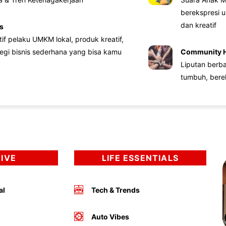
berekspresi u
dan kreatif
s
atif pelaku UMKM lokal, produk kreatif,
tegi bisnis sederhana yang bisa kamu
Community 
Liputan berb
tumbuh, bere
DIVE
LIFE ESSENTIALS
al
Tech & Trends
Auto Vibes