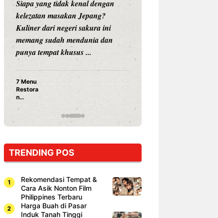
Siapa yang tidak kenal dengan
Siapa sangka, dua
kelezatan masakan Jepang?
dunia hiburan, N
Kuliner dari negeri sakura ini
dan Vicky Praset
memang sudah mendunia dan
dunia kuliner de
punya tempat khusus ...
restoran ...
7 Menu
Nunung S
Restora
Prasetyo
n
Ayam Pa
Jepang
15 Ribu,
yang
Mami Bik
Wajib
Dicoba,
Bukan
Cuma
TRENDING POS
Sushi!
Rekomendasi Tempat &
Cara Asik Nonton Film
Philippines Terbaru
Harga Buah di Pasar
Induk Tanah Tinggi