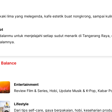
 kaki lima yang melegenda, kafe estetik buat nongkrong, sampai kuline
ot
lanmu untuk menjelajahi setiap sudut menarik di Tangerang Raya, d
alamnya.
e Balance
Entertainment
Review Film & Series, Hobi, Update Musik & K-Pop, Kabar P
Lifestyle
Dari tips self-care, gaya berpakaian, hobi, keseharian produk