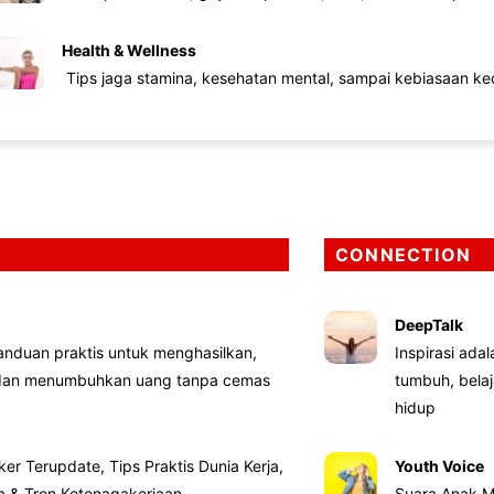
Health & Wellness
Tips jaga stamina, kesehatan mental, sampai kebiasaan kec
CONNECTION
DeepTalk
nduan praktis untuk menghasilkan,
Inspirasi ada
 dan menumbuhkan uang tanpa cemas
tumbuh, bela
hidup
ker Terupdate, Tips Praktis Dunia Kerja,
Youth Voice
ta & Tren Ketenagakerjaan
Suara Anak M