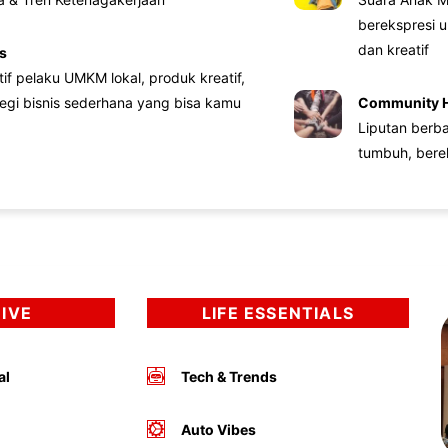
berekspresi u
dan kreatif
s
atif pelaku UMKM lokal, produk kreatif,
tegi bisnis sederhana yang bisa kamu
Community 
Liputan berb
tumbuh, bere
DIVE
LIFE ESSENTIALS
al
Tech & Trends
Auto Vibes