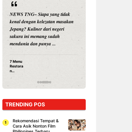
NEWS TNG– Siapa yang tidak
NEWS TNG– Siap
kenal dengan kelezatan masakan
nama besar di dun
Jepang? Kuliner dari negeri
Nunung Srimulat 
sakura ini memang sudah
Prasetyo, kini m
mendunia dan punya ...
kuliner dengan ...
7 Menu
Nunung S
Restora
Prasetyo
n
Ayam Pa
Jepang
15 Ribu,
yang
Mami Bik
Wajib
Dicoba,
Bukan
Cuma
TRENDING POS
Sushi!
Rekomendasi Tempat &
Cara Asik Nonton Film
Philippines Terbaru