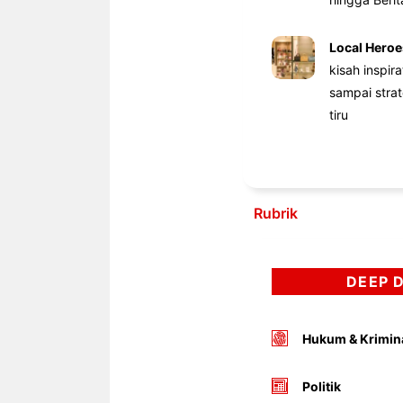
Local Heroe
kisah inspir
sampai stra
tiru
Rubrik
DEEP 
Hukum & Krimin
Politik