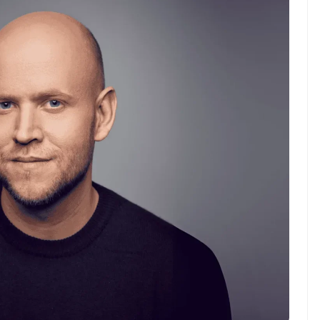
ndung –
NEWS TNG– Pernah gak sih
antian tahun
kamu mulai ngerjain sesuatu cuma
ll you can eat
buat iseng-iseng, eh ternyata malah
u Can Eat Bandung
jadi peluang bisnis yang
.
menguntungkan? ...
 2026, Kakkoii
Dari Iseng Jadi Cuan: Kisah
 Hadirkan Pesta All
TUM_ATUL yang Ubah
 Eat Mulai Rp
Hampers Jadi Bisnis Kece
0