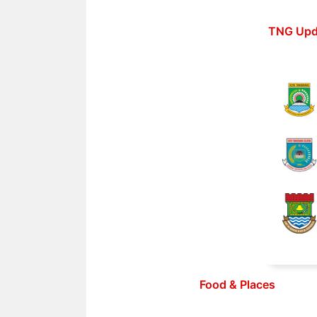
Langsung
ke
TNG Upd
isi
Food & Places