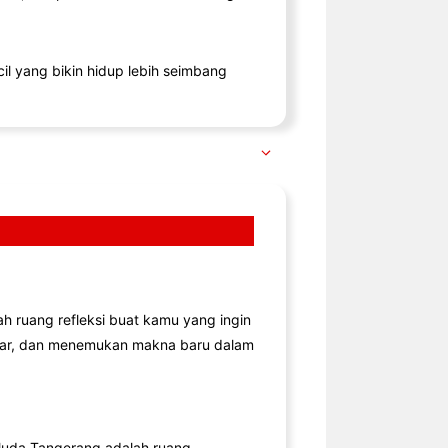
il yang bikin hidup lebih seimbang
lah ruang refleksi buat kamu yang ingin
jar, dan menemukan makna baru dalam
uda Tangerang adalah ruang