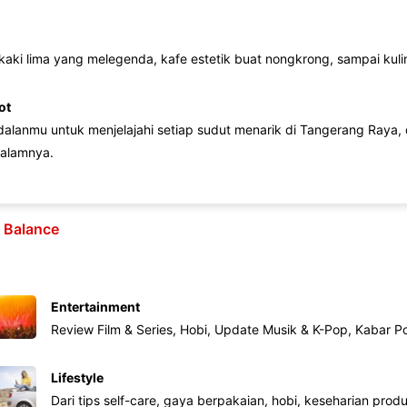
 kaki lima yang melegenda, kafe estetik buat nongkrong, sampai kuline
ot
lanmu untuk menjelajahi setiap sudut menarik di Tangerang Raya, d
alamnya.
e Balance
Entertainment
Review Film & Series, Hobi, Update Musik & K-Pop, Kabar P
Lifestyle
Dari tips self-care, gaya berpakaian, hobi, keseharian produk