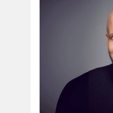
NEWS TNG– Siapa sangka, dua
NEWS TNG– Ba
nama besar di dunia hiburan,
Menyambut perg
Nunung Srimulat dan Vicky
2026, restoran a
Prasetyo, kini merambah dunia
Kakkoii All Yo
kuliner dengan ...
menghadirkan ..
Nunung Srimulat & Vicky
Sambut
Prasetyo Buka Restoran
Bandung
Ayam Panggang! Cuma Rp
You Can
15 Ribu, Resep Rahasia
145.00
Mami Bikin Nagih!