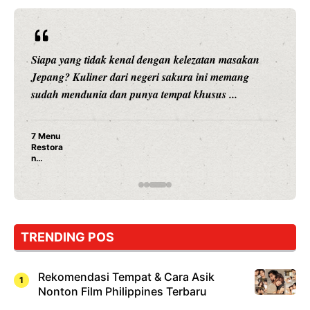
Siapa yang tidak kenal dengan kelezatan masakan
Jepang? Kuliner dari negeri sakura ini memang
sudah mendunia dan punya tempat khusus ...
7 Menu
Restora
n
Jepang
yang
Wajib
Dicoba,
Bukan
Cuma
TRENDING POS
Sushi!
Rekomendasi Tempat & Cara Asik
Nonton Film Philippines Terbaru