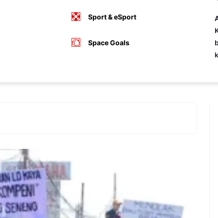
Sport & eSport
A
K
Space Goals
b