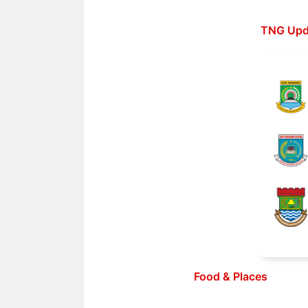
Langsung
ke
TNG Upd
isi
Food & Places