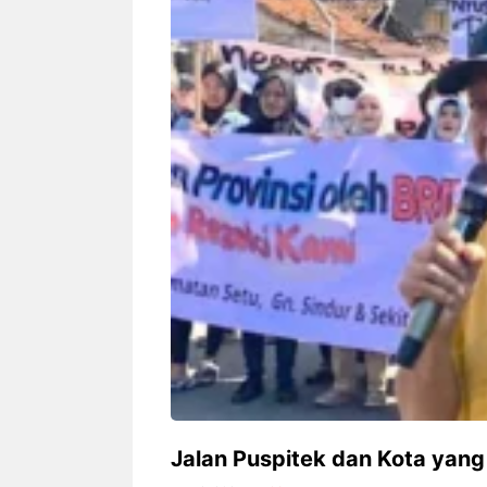
Siapa sangka, dua nama besar di
Bandung – Meny
dunia hiburan, Nunung Srimulat
tahun 2026, rest
dan Vicky Prasetyo, kini merambah
eat Kakkoii All
dunia kuliner dengan membuka
Bandung mengh
restoran ...
penawaran spesia
Nunung Srimulat & Vicky
Sambut
Prasetyo Buka Restoran
Bandung
Ayam Panggang! Cuma Rp
You Can
15 Ribu, Resep Rahasia
145.00
Mami Bikin Nagih!
Jalan Puspitek dan Kota yan