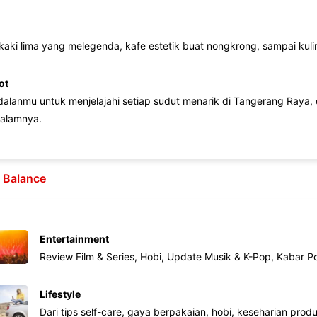
 kaki lima yang melegenda, kafe estetik buat nongkrong, sampai kuline
ot
lanmu untuk menjelajahi setiap sudut menarik di Tangerang Raya, d
alamnya.
e Balance
Entertainment
Review Film & Series, Hobi, Update Musik & K-Pop, Kabar P
Lifestyle
Dari tips self-care, gaya berpakaian, hobi, keseharian produk