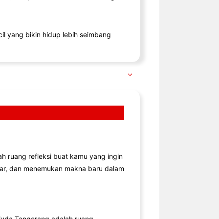
il yang bikin hidup lebih seimbang
lah ruang refleksi buat kamu yang ingin
jar, dan menemukan makna baru dalam
uda Tangerang adalah ruang