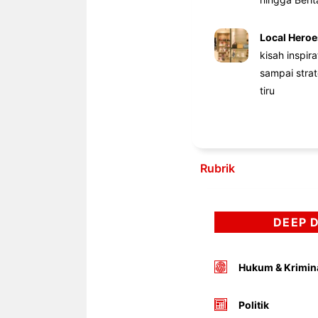
Local Heroe
kisah inspir
sampai stra
tiru
Rubrik
DEEP 
Hukum & Krimin
Politik