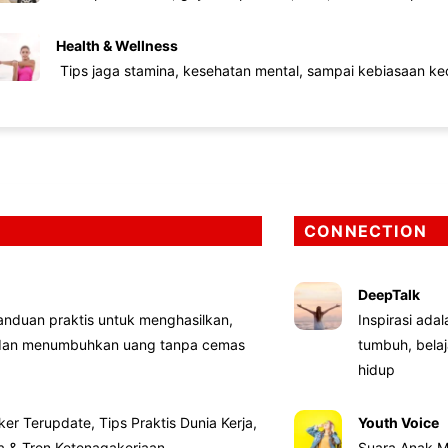
Health & Wellness
Tips jaga stamina, kesehatan mental, sampai kebiasaan kec
CONNECTION
DeepTalk
nduan praktis untuk menghasilkan,
Inspirasi ada
 dan menumbuhkan uang tanpa cemas
tumbuh, bela
hidup
ker Terupdate, Tips Praktis Dunia Kerja,
Youth Voice
ta & Tren Ketenagakerjaan
Suara Anak M