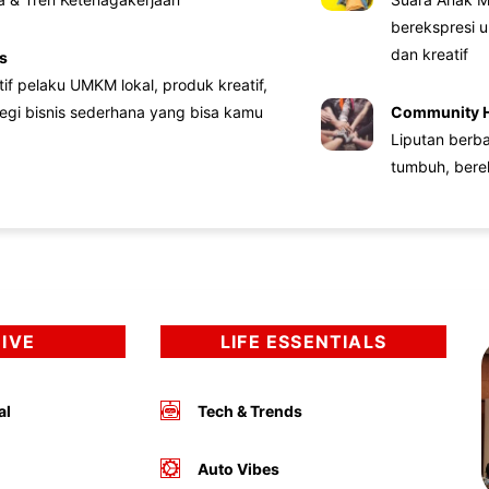
berekspresi u
dan kreatif
s
atif pelaku UMKM lokal, produk kreatif,
tegi bisnis sederhana yang bisa kamu
Community 
Liputan berb
tumbuh, bere
DIVE
LIFE ESSENTIALS
al
Tech & Trends
Auto Vibes