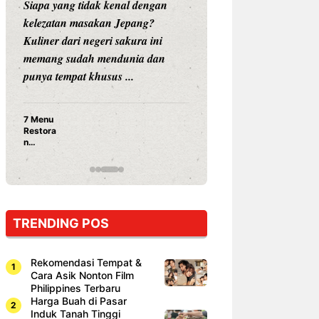
Siapa yang tidak kenal dengan
Siapa sangka, dua
kelezatan masakan Jepang?
dunia hiburan, N
Kuliner dari negeri sakura ini
dan Vicky Praset
memang sudah mendunia dan
dunia kuliner de
punya tempat khusus ...
restoran ...
7 Menu
Nunung S
Restora
Prasetyo
n
Ayam Pa
Jepang
15 Ribu,
yang
Mami Bik
Wajib
Dicoba,
Bukan
Cuma
TRENDING POS
Sushi!
Rekomendasi Tempat &
Cara Asik Nonton Film
Philippines Terbaru
Harga Buah di Pasar
Induk Tanah Tinggi