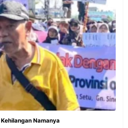
ambut pergantian
Pernah gak sih kamu mulai
oran all you can
ngerjain sesuatu cuma buat iseng-
 You Can Eat
iseng, eh ternyata malah jadi
adirkan
peluang bisnis yang
l ...
menguntungkan? Nah, itulah ...
 2026, Kakkoii
Dari Iseng Jadi Cuan: Kisah
 Hadirkan Pesta All
TUM_ATUL yang Ubah
 Eat Mulai Rp
Hampers Jadi Bisnis Kece
0
g Kehilangan Namanya