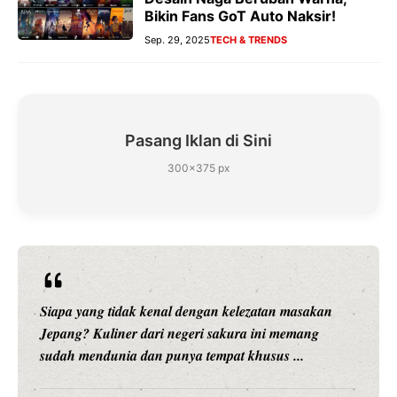
Bikin Fans GoT Auto Naksir!
Sep. 29, 2025
TECH & TRENDS
Pasang Iklan di Sini
300×375 px
kan
Siapa sangka, dua nama besar di dunia hiburan,
g
Nunung Srimulat dan Vicky Prasetyo, kini meramb
dunia kuliner dengan membuka restoran ...