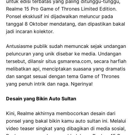
untuk edisi terbatas yang paling ditunggu-tunggu,
Realme 15 Pro Game of Thrones Limited Edition.
Ponsel eksklusif ini dijadwalkan meluncur pada
tanggal 8 Oktober mendatang, dan dipastikan bakal
jadi incaran kolektor.
Antusiasme publik sudah memuncak sejak undangan
peluncuran yang unik disebar ke media. Undangan
tersebut, dilansir situs gsmarena.com, secara harfiah
melibatkan api, menciptakan suasana yang dramatis
dan sangat sesuai dengan tema Game of Thrones
yang penuh intrik dan naga. Ngerinya!
Desain yang Bikin Auto Sultan
Kini, Realme akhirnya membocorkan desain dari
ponsel yang bakal bikin kamu auto sultan ini. Melalui
video teaser singkat yang dibagikan di media sosial,