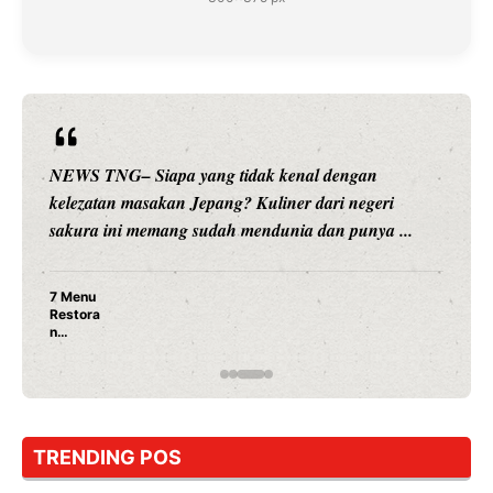
NEWS TNG– Siapa sangka, dua nama besar di dunia
hiburan, Nunung Srimulat dan Vicky Prasetyo, kini
merambah dunia kuliner dengan ...
Nunung Srimulat & Vicky Prasetyo Buka Restoran
Ayam Panggang! Cuma Rp 15 Ribu, Resep
Rahasia Mami Bikin Nagih!
TRENDING POS