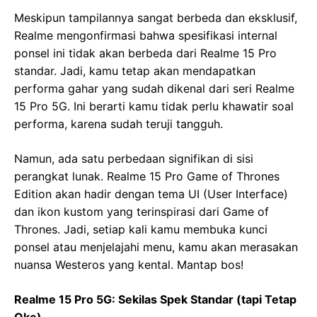
Meskipun tampilannya sangat berbeda dan eksklusif,
Realme mengonfirmasi bahwa spesifikasi internal
ponsel ini tidak akan berbeda dari Realme 15 Pro
standar. Jadi, kamu tetap akan mendapatkan
performa gahar yang sudah dikenal dari seri Realme
15 Pro 5G. Ini berarti kamu tidak perlu khawatir soal
performa, karena sudah teruji tangguh.
Namun, ada satu perbedaan signifikan di sisi
perangkat lunak. Realme 15 Pro Game of Thrones
Edition akan hadir dengan tema UI (User Interface)
dan ikon kustom yang terinspirasi dari Game of
Thrones. Jadi, setiap kali kamu membuka kunci
ponsel atau menjelajahi menu, kamu akan merasakan
nuansa Westeros yang kental. Mantap bos!
Realme 15 Pro 5G: Sekilas Spek Standar (tapi Tetap