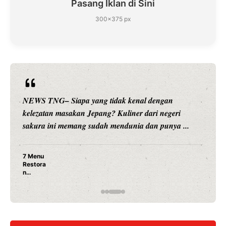
Pasang Iklan di Sini
300×375 px
NEWS TNG– Siapa yang tidak kenal dengan
kelezatan masakan Jepang? Kuliner dari negeri
sakura ini memang sudah mendunia dan punya ...
7 Menu
Restora
n
Jepang
yang
Wajib
Dicoba,
Bukan
Cuma