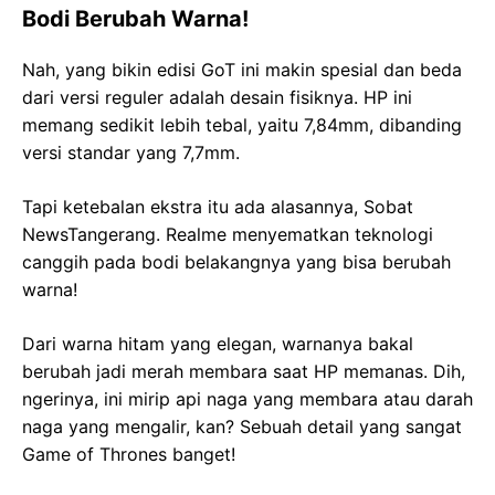
Bodi Berubah Warna!
Nah, yang bikin edisi GoT ini makin spesial dan beda
dari versi reguler adalah desain fisiknya. HP ini
memang sedikit lebih tebal, yaitu 7,84mm, dibanding
versi standar yang 7,7mm.
Tapi ketebalan ekstra itu ada alasannya, Sobat
NewsTangerang. Realme menyematkan teknologi
canggih pada bodi belakangnya yang bisa berubah
warna!
Dari warna hitam yang elegan, warnanya bakal
berubah jadi merah membara saat HP memanas. Dih,
ngerinya, ini mirip api naga yang membara atau darah
naga yang mengalir, kan? Sebuah detail yang sangat
Game of Thrones banget!