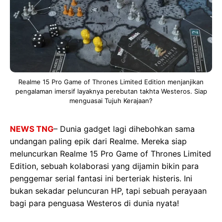
Realme 15 Pro Game of Thrones Limited Edition menjanjikan
pengalaman imersif layaknya perebutan takhta Westeros. Siap
menguasai Tujuh Kerajaan?
NEWS TNG
– Dunia gadget lagi dihebohkan sama
undangan paling epik dari Realme. Mereka siap
meluncurkan Realme 15 Pro Game of Thrones Limited
Edition, sebuah kolaborasi yang dijamin bikin para
penggemar serial fantasi ini berteriak histeris. Ini
bukan sekadar peluncuran HP, tapi sebuah perayaan
bagi para penguasa Westeros di dunia nyata!