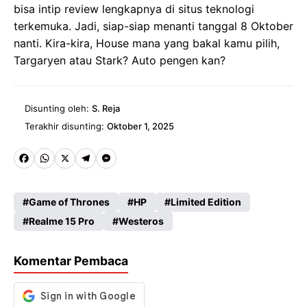
bisa intip review lengkapnya di situs teknologi
terkemuka. Jadi, siap-siap menanti tanggal 8 Oktober
nanti. Kira-kira, House mana yang bakal kamu pilih,
Targaryen atau Stark? Auto pengen kan?
Disunting oleh:
S. Reja
Terakhir disunting:
Oktober 1, 2025
Fa
W
X
Te
M
ce
ha
le
es
Game of Thrones
HP
Limited Edition
b
ts
gr
se
Realme 15 Pro
Westeros
o
A
a
n
o
p
m
g
Komentar Pembaca
k
p
er