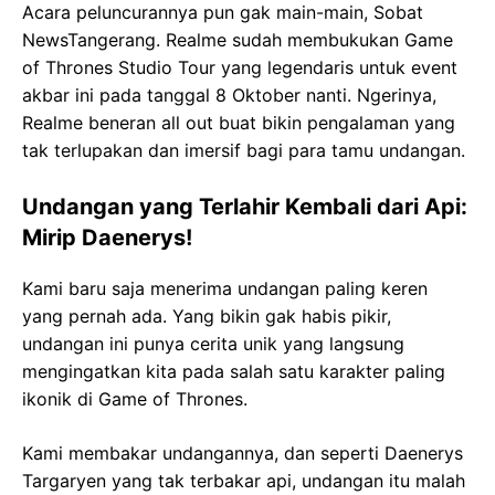
Acara peluncurannya pun gak main-main, Sobat
NewsTangerang. Realme sudah membukukan Game
of Thrones Studio Tour yang legendaris untuk event
akbar ini pada tanggal 8 Oktober nanti. Ngerinya,
Realme beneran all out buat bikin pengalaman yang
tak terlupakan dan imersif bagi para tamu undangan.
Undangan yang Terlahir Kembali dari Api:
Mirip Daenerys!
Kami baru saja menerima undangan paling keren
yang pernah ada. Yang bikin gak habis pikir,
undangan ini punya cerita unik yang langsung
mengingatkan kita pada salah satu karakter paling
ikonik di Game of Thrones.
Kami membakar undangannya, dan seperti Daenerys
Targaryen yang tak terbakar api, undangan itu malah