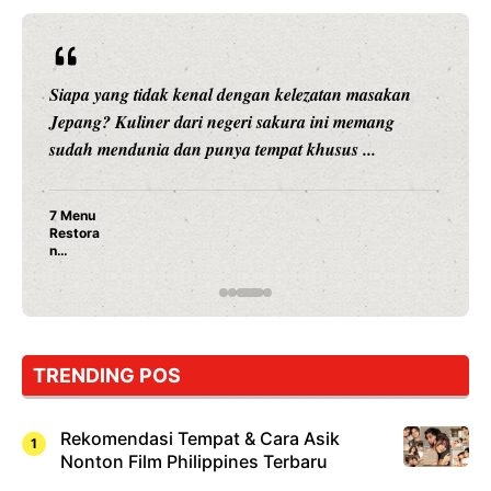
Siapa yang tidak kenal dengan kelezatan masakan
Jepang? Kuliner dari negeri sakura ini memang
sudah mendunia dan punya tempat khusus ...
7 Menu
Restora
n
Jepang
yang
Wajib
Dicoba,
Bukan
Cuma
TRENDING POS
Sushi!
Rekomendasi Tempat & Cara Asik
Nonton Film Philippines Terbaru