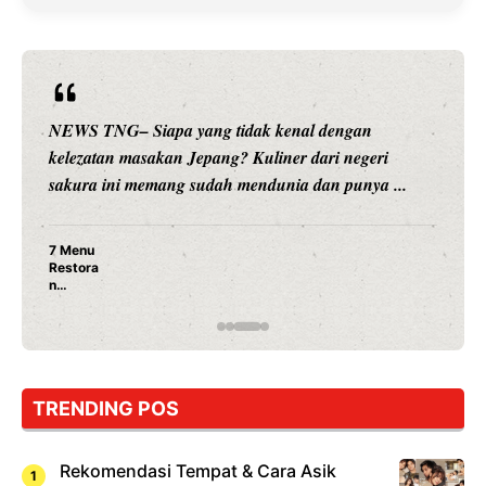
NEWS TNG– Siapa sangka, dua nama besar di dunia
hiburan, Nunung Srimulat dan Vicky Prasetyo, kini
merambah dunia kuliner dengan ...
Nunung Srimulat & Vicky Prasetyo Buka Restoran
Ayam Panggang! Cuma Rp 15 Ribu, Resep
Rahasia Mami Bikin Nagih!
…
TRENDING POS
Rekomendasi Tempat & Cara Asik