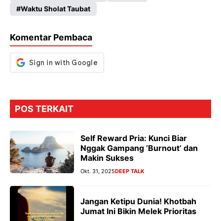
o
A
a
n
Waktu Sholat Taubat
o
p
m
g
k
p
er
Komentar Pembaca
POS TERKAIT
Self Reward Pria: Kunci Biar
Nggak Gampang ‘Burnout’ dan
Makin Sukses
Okt. 31, 2025
DEEP TALK
Jangan Ketipu Dunia! Khotbah
Jumat Ini Bikin Melek Prioritas