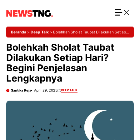
Langsung
ke
isi
Beranda
>
Deep Talk
>
Bolehkah Sholat Taubat Dilakukan Setiap
Hari? Begini Penjelasan Lengkapnya
Bolehkah Sholat Taubat
Dilakukan Setiap Hari?
Begini Penjelasan
Lengkapnya
Santika Reja
April 29, 2025
DEEP TALK