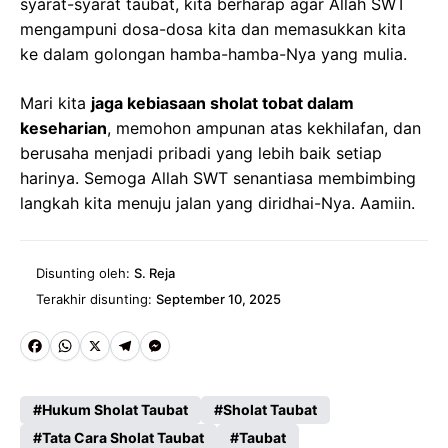
syarat-syarat taubat, kita berharap agar Allah SWT
mengampuni dosa-dosa kita dan memasukkan kita
ke dalam golongan hamba-hamba-Nya yang mulia.
Mari kita
jaga kebiasaan sholat tobat dalam
keseharian
, memohon ampunan atas kekhilafan, dan
berusaha menjadi pribadi yang lebih baik setiap
harinya. Semoga Allah SWT senantiasa membimbing
langkah kita menuju jalan yang diridhai-Nya. Aamiin.
Disunting oleh:
S. Reja
Terakhir disunting:
September 10, 2025
Fa
W
X
Te
M
ce
ha
le
es
Hukum Sholat Taubat
Sholat Taubat
b
ts
gr
se
Tata Cara Sholat Taubat
Taubat