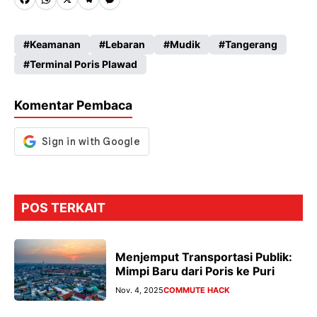
Fa
W
X
Te
M
ce
ha
le
es
Keamanan
Lebaran
Mudik
Tangerang
b
ts
gr
se
Terminal Poris Plawad
o
A
a
n
o
p
m
g
Komentar Pembaca
k
p
er
POS TERKAIT
Menjemput Transportasi Publik:
Mimpi Baru dari Poris ke Puri
Nov. 4, 2025
COMMUTE HACK