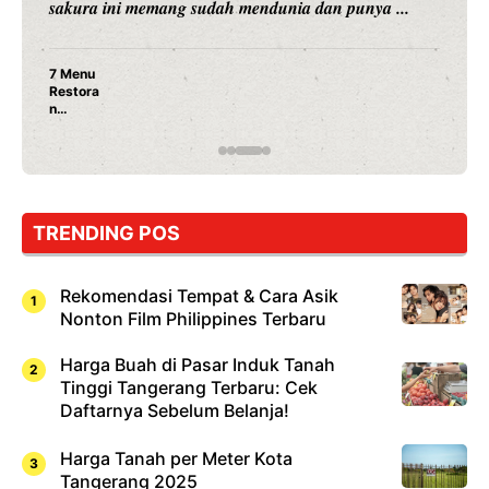
sakura ini memang sudah mendunia dan punya ...
7 Menu
Restora
n
Jepang
yang
Wajib
Dicoba,
Bukan
Cuma
TRENDING POS
Sushi!
Rekomendasi Tempat & Cara Asik
Nonton Film Philippines Terbaru
Harga Buah di Pasar Induk Tanah
Tinggi Tangerang Terbaru: Cek
Daftarnya Sebelum Belanja!
Harga Tanah per Meter Kota
Tangerang 2025