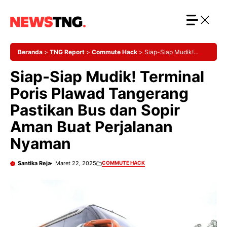
Langsung
ke
isi
Beranda
>
TNG Report
>
Commute Hack
>
Siap-Siap Mudik!
Terminal Poris Plawad Tangerang Pastikan Bus dan Sopir Aman
Siap-Siap Mudik! Terminal
Buat Perjalanan Nyaman
Poris Plawad Tangerang
Pastikan Bus dan Sopir
Aman Buat Perjalanan
Nyaman
Santika Reja
Maret 22, 2025
COMMUTE HACK