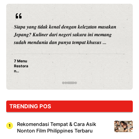
Siapa yang tidak kenal dengan kelezatan masakan
Jepang? Kuliner dari negeri sakura ini memang
sudah mendunia dan punya tempat khusus ...
7 Menu
Restora
n
Jepang
yang
Wajib
Dicoba,
Bukan
Cuma
TRENDING POS
Sushi!
Rekomendasi Tempat & Cara Asik
Nonton Film Philippines Terbaru