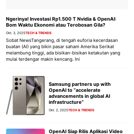
Ngerinya! Investasi Rp1.500 T Nvidia & OpenAI:
Bom Waktu Ekonomi atau Terobosan Gila?
Okt. 3, 2025
TECH & TRENDS
Sobat NewsTangerang, di tengah euforia kecerdasan
buatan (AI) yang bikin pasar saham Amerika Serikat
melambung tinggi, ada bisikan-bisikan ketakutan yang
mulai terdengar makin kencang. Ini
Samsung partners up with
OpenAI to “accelerate
advancements in global AI
infrastructure”
Okt. 2, 2025
TECH & TRENDS
OpenAI Siap Rilis Aplikasi Video