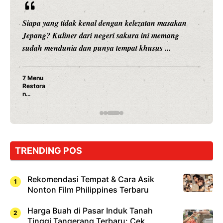
Siapa yang tidak kenal dengan kelezatan masakan
Jepang? Kuliner dari negeri sakura ini memang
sudah mendunia dan punya tempat khusus ...
7 Menu
Restora
n
Jepang
yang
Wajib
Dicoba,
Bukan
Cuma
TRENDING POS
Sushi!
Rekomendasi Tempat & Cara Asik
Nonton Film Philippines Terbaru
Harga Buah di Pasar Induk Tanah
Tinggi Tangerang Terbaru: Cek