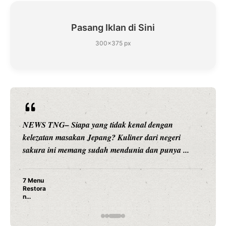
Pasang Iklan di Sini
300×375 px
NEWS TNG– Siapa sangka, dua nama besar di dunia
hiburan, Nunung Srimulat dan Vicky Prasetyo, kini
merambah dunia kuliner dengan ...
Nunung Srimulat & Vicky Prasetyo Buka Restoran
Ayam Panggang! Cuma Rp 15 Ribu, Resep
Rahasia Mami Bikin Nagih!