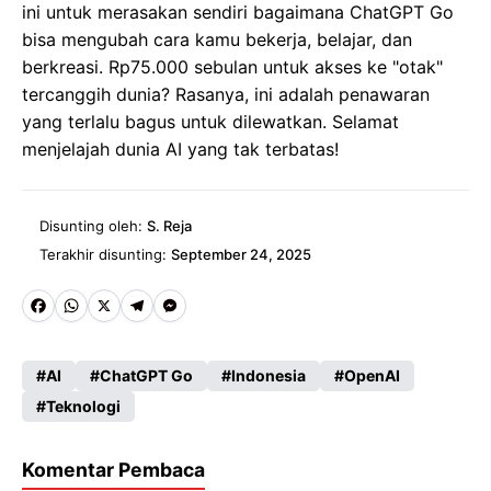
ini untuk merasakan sendiri bagaimana ChatGPT Go
bisa mengubah cara kamu bekerja, belajar, dan
berkreasi. Rp75.000 sebulan untuk akses ke "otak"
tercanggih dunia? Rasanya, ini adalah penawaran
yang terlalu bagus untuk dilewatkan. Selamat
menjelajah dunia AI yang tak terbatas!
Disunting oleh:
S. Reja
Terakhir disunting:
September 24, 2025
Fa
W
X
Te
M
ce
ha
le
es
AI
ChatGPT Go
Indonesia
OpenAI
b
ts
gr
se
Teknologi
o
A
a
n
o
p
m
g
Komentar Pembaca
k
p
er