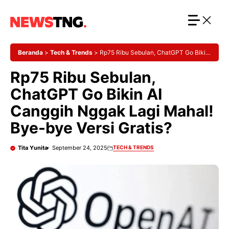
Langsung
ke
isi
Beranda
>
Tech & Trends
>
Rp75 Ribu Sebulan, ChatGPT Go Bikin
AI Canggih Nggak Lagi Mahal! Bye-bye Versi Gratis?
Rp75 Ribu Sebulan,
ChatGPT Go Bikin AI
Canggih Nggak Lagi Mahal!
Bye-bye Versi Gratis?
Tita Yunita
September 24, 2025
TECH & TRENDS