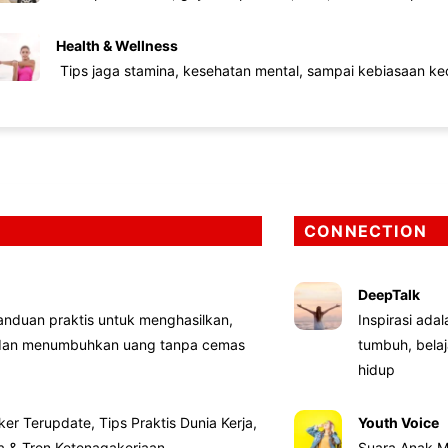
Health & Wellness
Tips jaga stamina, kesehatan mental, sampai kebiasaan kec
CONNECTION
DeepTalk
nduan praktis untuk menghasilkan,
Inspirasi ada
 dan menumbuhkan uang tanpa cemas
tumbuh, bela
hidup
ker Terupdate, Tips Praktis Dunia Kerja,
Youth Voice
ta & Tren Ketenagakerjaan
Suara Anak M