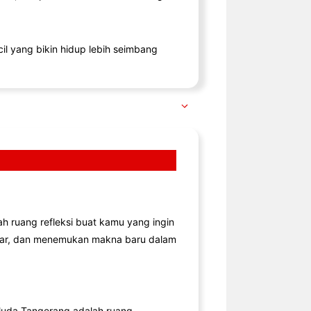
il yang bikin hidup lebih seimbang
lah ruang refleksi buat kamu yang ingin
jar, dan menemukan makna baru dalam
uda Tangerang adalah ruang