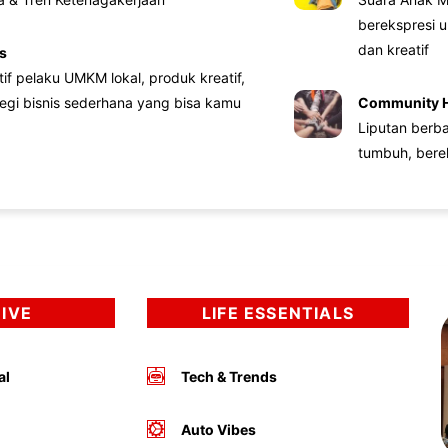
berekspresi u
dan kreatif
s
atif pelaku UMKM lokal, produk kreatif,
tegi bisnis sederhana yang bisa kamu
Community 
Liputan berb
tumbuh, bere
DIVE
LIFE ESSENTIALS
al
Tech & Trends
Auto Vibes