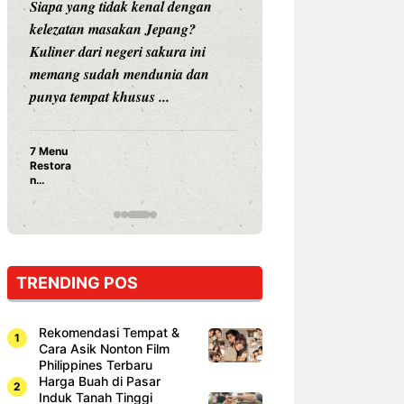
Siapa yang tidak kenal dengan
Siapa sangka, dua
kelezatan masakan Jepang?
dunia hiburan, N
Kuliner dari negeri sakura ini
dan Vicky Praset
memang sudah mendunia dan
dunia kuliner de
punya tempat khusus ...
restoran ...
7 Menu
Nunung S
Restora
Prasetyo
n
Ayam Pa
Jepang
15 Ribu,
yang
Mami Bik
Wajib
Dicoba,
Bukan
Cuma
TRENDING POS
Sushi!
Rekomendasi Tempat &
Cara Asik Nonton Film
Philippines Terbaru
Harga Buah di Pasar
Induk Tanah Tinggi