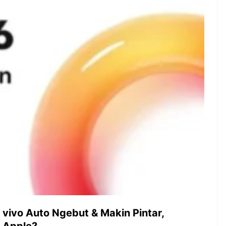
ambut pergantian
Pernah gak sih kamu mulai
oran all you can
ngerjain sesuatu cuma buat iseng-
 You Can Eat
iseng, eh ternyata malah jadi
adirkan
peluang bisnis yang
l ...
menguntungkan? Nah, itulah ...
 2026, Kakkoii
Dari Iseng Jadi Cuan: Kisah
 Hadirkan Pesta All
TUM_ATUL yang Ubah
 Eat Mulai Rp
Hampers Jadi Bisnis Kece
0
 vivo Auto Ngebut & Makin Pintar,
t Apple?