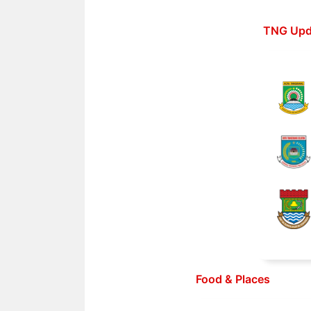
Langsung
ke
TNG Upd
isi
Food & Places