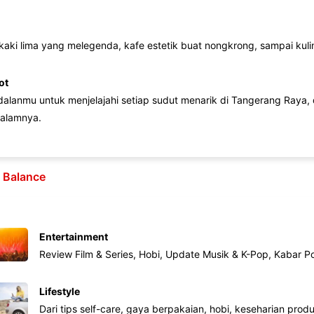
 kaki lima yang melegenda, kafe estetik buat nongkrong, sampai kuline
ot
lanmu untuk menjelajahi setiap sudut menarik di Tangerang Raya, d
alamnya.
e Balance
Entertainment
Review Film & Series, Hobi, Update Musik & K-Pop, Kabar P
Lifestyle
Dari tips self-care, gaya berpakaian, hobi, keseharian produk