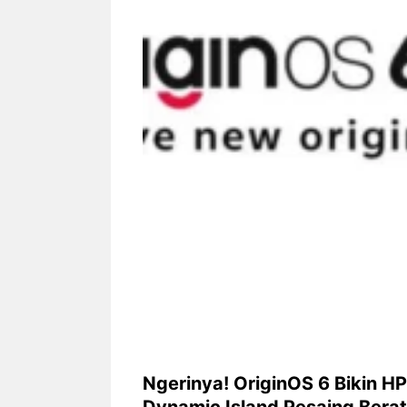
Siapa sangka, dua nama besar di
Bandung – Meny
dunia hiburan, Nunung Srimulat
tahun 2026, rest
dan Vicky Prasetyo, kini merambah
eat Kakkoii All
dunia kuliner dengan membuka
Bandung mengh
restoran ...
penawaran spesia
Nunung Srimulat & Vicky
Sambut
Prasetyo Buka Restoran
Bandung
Ayam Panggang! Cuma Rp
You Can
15 Ribu, Resep Rahasia
145.00
Mami Bikin Nagih!
Ngerinya! OriginOS 6 Bikin HP
Dynamic Island Pesaing Bera