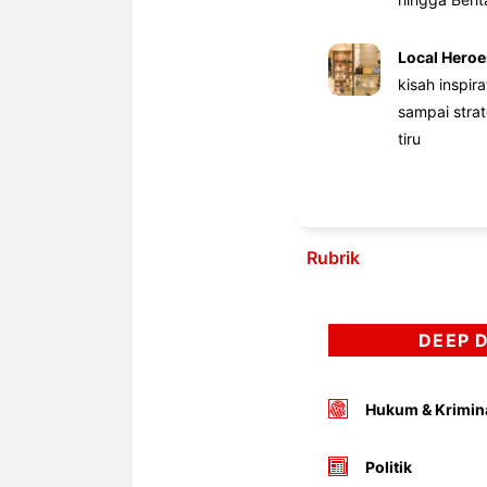
Local Heroe
kisah inspir
sampai stra
tiru
Rubrik
DEEP 
Hukum & Krimin
Politik