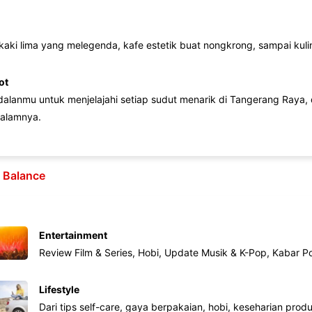
 kaki lima yang melegenda, kafe estetik buat nongkrong, sampai kuline
ot
lanmu untuk menjelajahi setiap sudut menarik di Tangerang Raya, d
alamnya.
e Balance
Entertainment
Review Film & Series, Hobi, Update Musik & K-Pop, Kabar P
Lifestyle
Dari tips self-care, gaya berpakaian, hobi, keseharian produk