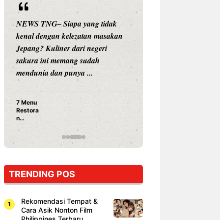
NEWS TNG– Siapa yang tidak
NEWS TNG– Siap
kenal dengan kelezatan masakan
nama besar di dun
Jepang? Kuliner dari negeri
Nunung Srimulat 
sakura ini memang sudah
Prasetyo, kini m
mendunia dan punya ...
kuliner dengan ...
7 Menu
Nunung S
Restora
Prasetyo
n
Ayam Pa
Jepang
15 Ribu,
yang
Mami Bik
Wajib
Dicoba,
Bukan
Cuma
TRENDING POS
Sushi!
Rekomendasi Tempat &
Cara Asik Nonton Film
Philippines Terbaru