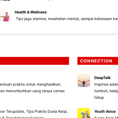
Health & Wellness
Tips jaga stamina, kesehatan mental, sampai kebiasaan kec
CONNECTION
DeepTalk
nduan praktis untuk menghasilkan,
Inspirasi ada
 dan menumbuhkan uang tanpa cemas
tumbuh, bela
hidup
ker Terupdate, Tips Praktis Dunia Kerja,
Youth Voice
ta & Tren Ketenagakerjaan
Suara Anak M