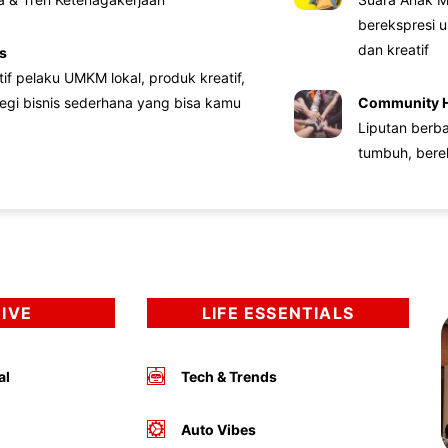
berekspresi u
dan kreatif
s
atif pelaku UMKM lokal, produk kreatif,
tegi bisnis sederhana yang bisa kamu
Community 
Liputan berb
tumbuh, bere
DIVE
LIFE ESSENTIALS
al
Tech & Trends
Auto Vibes