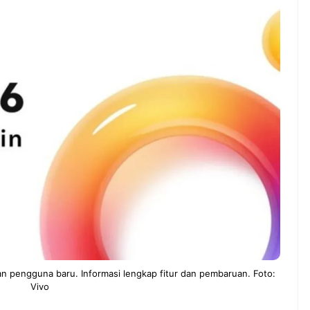
ndung –
NEWS TNG– Pernah gak sih
antian tahun
kamu mulai ngerjain sesuatu cuma
ll you can eat
buat iseng-iseng, eh ternyata malah
u Can Eat Bandung
jadi peluang bisnis yang
.
menguntungkan? ...
 2026, Kakkoii
Dari Iseng Jadi Cuan: Kisah
 Hadirkan Pesta All
TUM_ATUL yang Ubah
 Eat Mulai Rp
Hampers Jadi Bisnis Kece
0
 pengguna baru. Informasi lengkap fitur dan pembaruan. Foto:
Vivo