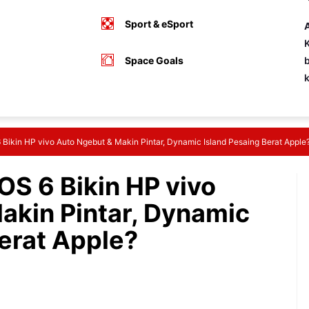
Sport & eSport
A
K
Space Goals
b
 Bikin HP vivo Auto Ngebut & Makin Pintar, Dynamic Island Pesaing Berat Apple
OS 6 Bikin HP vivo
akin Pintar, Dynamic
erat Apple?