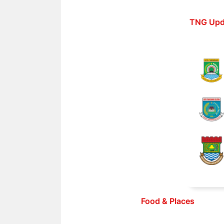
Langsung
ke
TNG Upd
isi
Food & Places