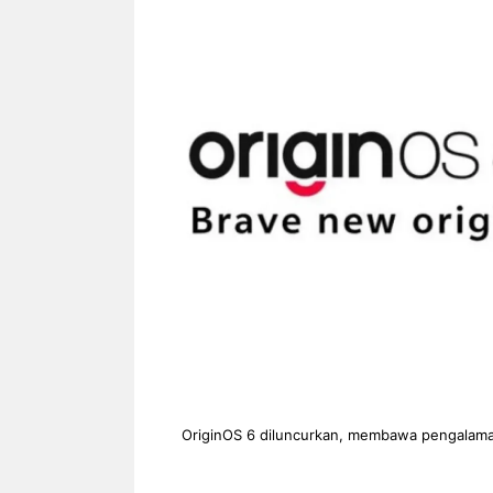
NEWS TNG– Siapa sangka, dua
NEWS TNG– Ba
nama besar di dunia hiburan,
Menyambut perg
Nunung Srimulat dan Vicky
2026, restoran a
Prasetyo, kini merambah dunia
Kakkoii All Yo
kuliner dengan ...
menghadirkan ..
Nunung Srimulat & Vicky
Sambut
Prasetyo Buka Restoran
Bandung
Ayam Panggang! Cuma Rp
You Can
15 Ribu, Resep Rahasia
145.00
Mami Bikin Nagih!
OriginOS 6 diluncurkan, membawa pengalaman