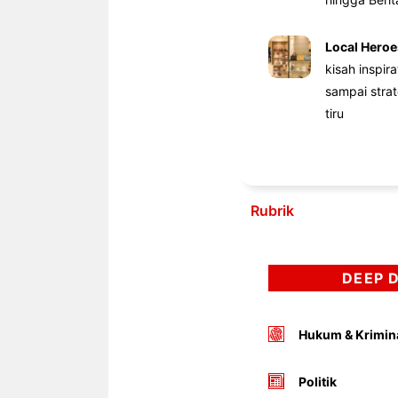
Local Heroe
kisah inspir
sampai stra
tiru
Rubrik
DEEP 
Hukum & Krimin
Politik