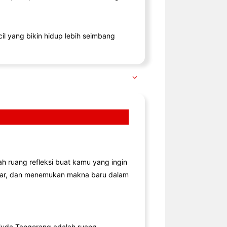
il yang bikin hidup lebih seimbang
lah ruang refleksi buat kamu yang ingin
jar, dan menemukan makna baru dalam
uda Tangerang adalah ruang