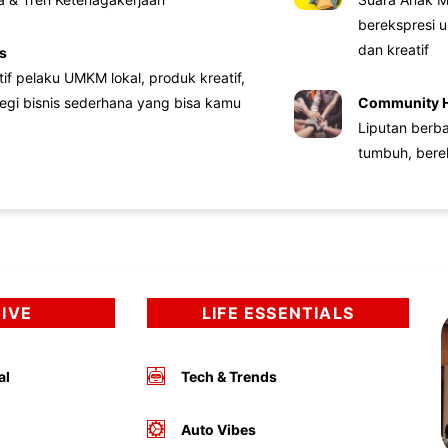
berekspresi u
dan kreatif
s
atif pelaku UMKM lokal, produk kreatif,
tegi bisnis sederhana yang bisa kamu
Community 
Liputan berb
tumbuh, bere
DIVE
LIFE ESSENTIALS
al
Tech & Trends
Auto Vibes