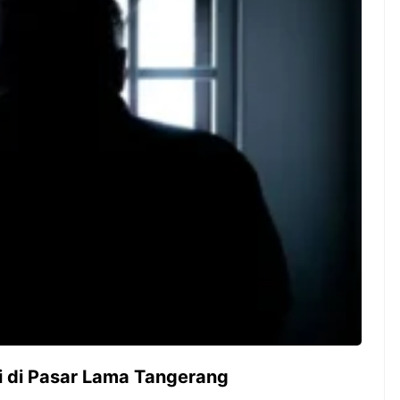
ambut pergantian
Pernah gak sih kamu mulai
oran all you can
ngerjain sesuatu cuma buat iseng-
 You Can Eat
iseng, eh ternyata malah jadi
adirkan
peluang bisnis yang
l ...
menguntungkan? Nah, itulah ...
 2026, Kakkoii
Dari Iseng Jadi Cuan: Kisah
 Hadirkan Pesta All
TUM_ATUL yang Ubah
 Eat Mulai Rp
Hampers Jadi Bisnis Kece
0
i di Pasar Lama Tangerang