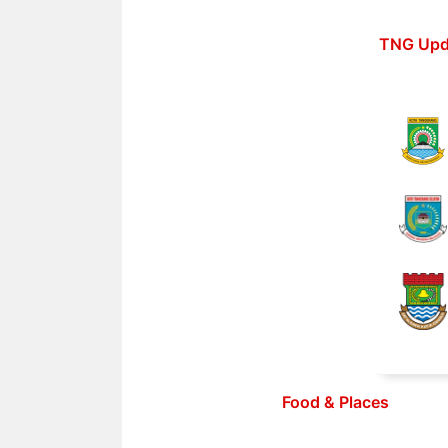
Langsung
ke
TNG Upd
isi
Food & Places