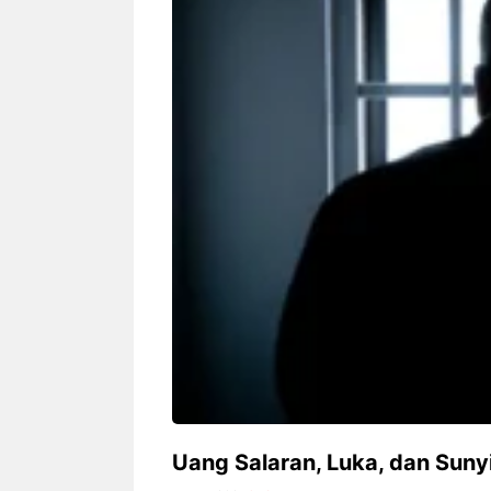
Siapa sangka, dua nama besar di
Bandung – Meny
dunia hiburan, Nunung Srimulat
tahun 2026, rest
dan Vicky Prasetyo, kini merambah
eat Kakkoii All
dunia kuliner dengan membuka
Bandung mengh
restoran ...
penawaran spesia
Nunung Srimulat & Vicky
Sambut
Prasetyo Buka Restoran
Bandung
Ayam Panggang! Cuma Rp
You Can
15 Ribu, Resep Rahasia
145.00
Mami Bikin Nagih!
Uang Salaran, Luka, dan Suny