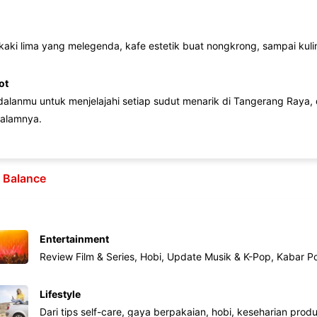
 kaki lima yang melegenda, kafe estetik buat nongkrong, sampai kuline
ot
lanmu untuk menjelajahi setiap sudut menarik di Tangerang Raya, d
alamnya.
e Balance
Entertainment
Review Film & Series, Hobi, Update Musik & K-Pop, Kabar P
Lifestyle
Dari tips self-care, gaya berpakaian, hobi, keseharian produk