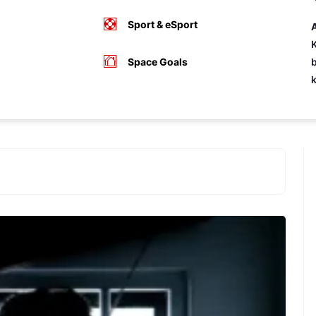
Sport & eSport
A
K
Space Goals
b