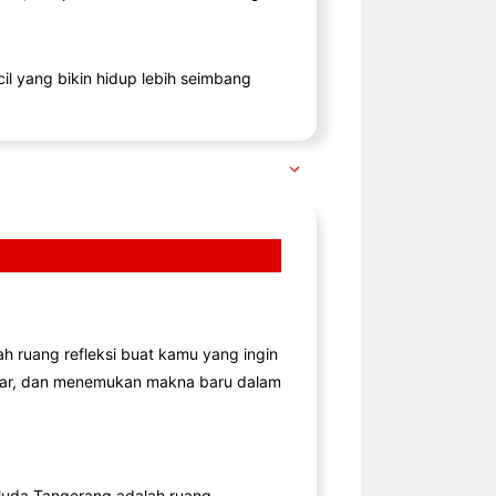
il yang bikin hidup lebih seimbang
lah ruang refleksi buat kamu yang ingin
jar, dan menemukan makna baru dalam
uda Tangerang adalah ruang