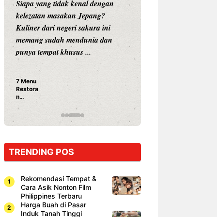
Siapa yang tidak kenal dengan
Siapa sangka, dua
kelezatan masakan Jepang?
dunia hiburan, N
Kuliner dari negeri sakura ini
dan Vicky Praset
memang sudah mendunia dan
dunia kuliner de
punya tempat khusus ...
restoran ...
7 Menu
Nunung S
Restora
Prasetyo
n
Ayam Pa
Jepang
15 Ribu,
yang
Mami Bik
Wajib
Dicoba,
Bukan
Cuma
TRENDING POS
Sushi!
Rekomendasi Tempat &
Cara Asik Nonton Film
Philippines Terbaru
Harga Buah di Pasar
Induk Tanah Tinggi