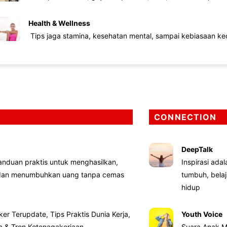
Health & Wellness
Tips jaga stamina, kesehatan mental, sampai kebiasaan kec
CONNECTION
DeepTalk
nduan praktis untuk menghasilkan,
Inspirasi ada
 dan menumbuhkan uang tanpa cemas
tumbuh, bela
hidup
ker Terupdate, Tips Praktis Dunia Kerja,
Youth Voice
ta & Tren Ketenagakerjaan
Suara Anak M