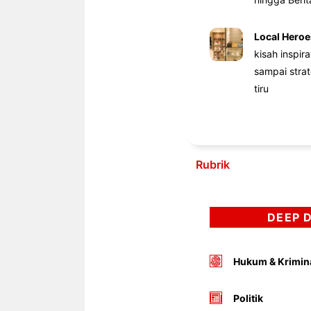
Local Heroe
kisah inspir
sampai stra
tiru
Rubrik
DEEP 
Hukum & Krimin
Politik