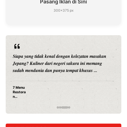
Pasang Iklan di Sini
300×375 px
Siapa yang tidak kenal dengan kelezatan masakan
Jepang? Kuliner dari negeri sakura ini memang
sudah mendunia dan punya tempat khusus ...
7 Menu
Restora
n
Jepang
yang
Wajib
Dicoba,
Bukan
Cuma