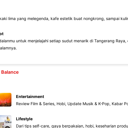
 kaki lima yang melegenda, kafe estetik buat nongkrong, sampai kuline
ot
lanmu untuk menjelajahi setiap sudut menarik di Tangerang Raya, d
alamnya.
e Balance
Entertainment
Review Film & Series, Hobi, Update Musik & K-Pop, Kabar P
Lifestyle
Dari tips self-care, gaya berpakaian, hobi, keseharian produk