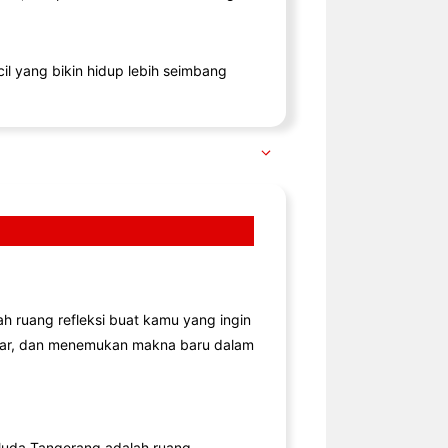
il yang bikin hidup lebih seimbang
lah ruang refleksi buat kamu yang ingin
jar, dan menemukan makna baru dalam
uda Tangerang adalah ruang