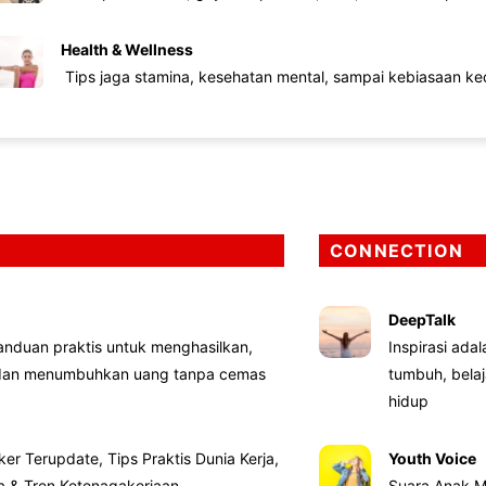
Health & Wellness
Tips jaga stamina, kesehatan mental, sampai kebiasaan kec
CONNECTION
DeepTalk
nduan praktis untuk menghasilkan,
Inspirasi ada
 dan menumbuhkan uang tanpa cemas
tumbuh, bela
hidup
ker Terupdate, Tips Praktis Dunia Kerja,
Youth Voice
ta & Tren Ketenagakerjaan
Suara Anak M