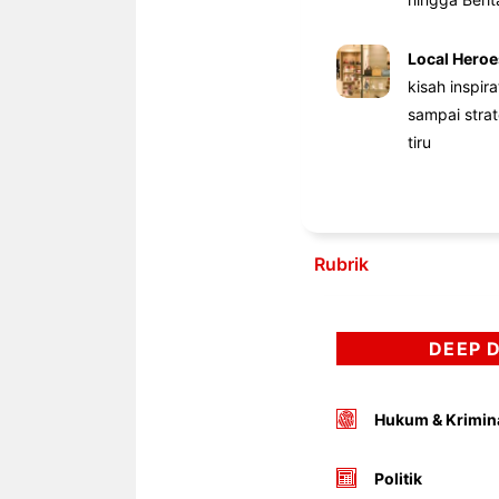
Local Heroe
kisah inspir
sampai stra
tiru
Rubrik
DEEP 
Hukum & Krimin
Politik