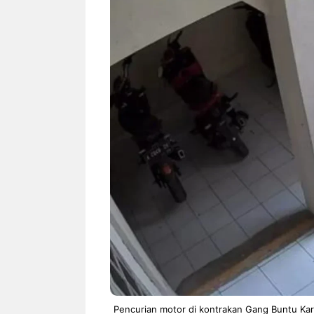
NEWS TNG– Siapa sangka, dua
NEWS TNG– Ba
nama besar di dunia hiburan,
Menyambut perg
Nunung Srimulat dan Vicky
2026, restoran a
Prasetyo, kini merambah dunia
Kakkoii All Yo
kuliner dengan ...
menghadirkan ..
Nunung Srimulat & Vicky
Sambut
Prasetyo Buka Restoran
Bandung
Ayam Panggang! Cuma Rp
You Can
15 Ribu, Resep Rahasia
145.00
Mami Bikin Nagih!
Pencurian motor di kontrakan Gang Buntu Kar