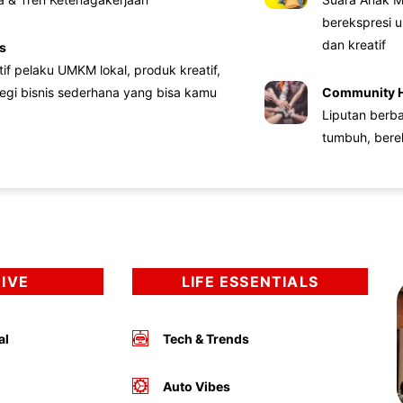
berekspresi u
dan kreatif
s
atif pelaku UMKM lokal, produk kreatif,
tegi bisnis sederhana yang bisa kamu
Community 
Liputan berb
tumbuh, bere
DIVE
LIFE ESSENTIALS
al
Tech & Trends
Auto Vibes