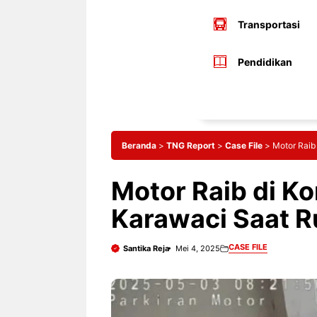
Transportasi
Pendidikan
Beranda
>
TNG Report
>
Case File
>
Motor Raib
Motor Raib di K
Karawaci Saat 
CASE FILE
Santika Reja
Mei 4, 2025