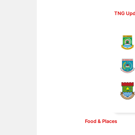
Langsung
ke
TNG Upd
isi
Food & Places