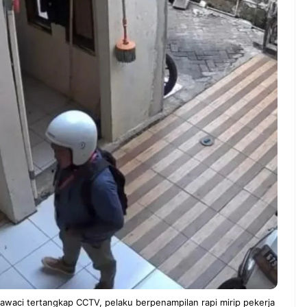
ndung –
NEWS TNG– Pernah gak sih
antian tahun
kamu mulai ngerjain sesuatu cuma
ll you can eat
buat iseng-iseng, eh ternyata malah
u Can Eat Bandung
jadi peluang bisnis yang
.
menguntungkan? ...
 2026, Kakkoii
Dari Iseng Jadi Cuan: Kisah
 Hadirkan Pesta All
TUM_ATUL yang Ubah
 Eat Mulai Rp
Hampers Jadi Bisnis Kece
0
awaci tertangkap CCTV, pelaku berpenampilan rapi mirip pekerja