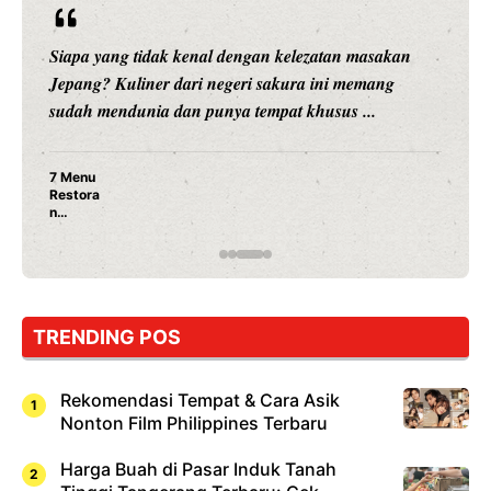
Siapa yang tidak kenal dengan kelezatan masakan
Jepang? Kuliner dari negeri sakura ini memang
sudah mendunia dan punya tempat khusus ...
7 Menu
Restora
n
Jepang
yang
Wajib
Dicoba,
Bukan
Cuma
TRENDING POS
Sushi!
Rekomendasi Tempat & Cara Asik
Nonton Film Philippines Terbaru
Harga Buah di Pasar Induk Tanah