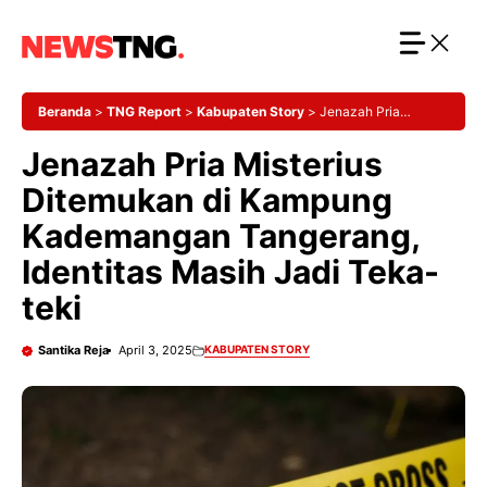
Langsung
ke
isi
Beranda
>
TNG Report
>
Kabupaten Story
>
Jenazah Pria
Misterius Ditemukan di Kampung Kademangan Tangerang, Identitas
Jenazah Pria Misterius
Masih Jadi Teka-teki
Ditemukan di Kampung
Kademangan Tangerang,
Identitas Masih Jadi Teka-
teki
Santika Reja
April 3, 2025
KABUPATEN STORY