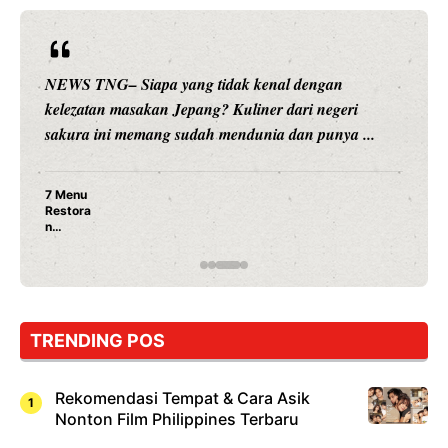
NEWS TNG– Siapa yang tidak kenal dengan
kelezatan masakan Jepang? Kuliner dari negeri
sakura ini memang sudah mendunia dan punya ...
7 Menu
Restora
n
Jepang
yang
Wajib
Dicoba,
Bukan
Cuma
TRENDING POS
Sushi!
Rekomendasi Tempat & Cara Asik
Nonton Film Philippines Terbaru