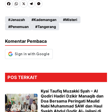
Fa
W
X
Te
M
ce
ha
le
es
Jenazah
Kademangan
Misteri
b
ts
gr
se
Penemuan
Tangerang
o
A
a
n
o
p
m
g
Komentar Pembaca
k
p
er
POS TERKAIT
Kyai Taufiq Muzakki Syah – Al
Qodiri Hadiri Dzikir Manaqib dan
Doa Bersama Peringati Maulid
Nabi Muhammad SAW dan Haul
Syekh Abdul Qodir Al-Jailani di