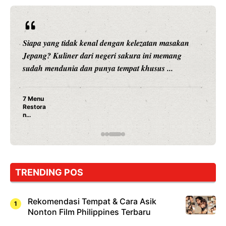
Siapa yang tidak kenal dengan kelezatan masakan
Jepang? Kuliner dari negeri sakura ini memang
sudah mendunia dan punya tempat khusus ...
7 Menu
Restora
n
Jepang
yang
Wajib
Dicoba,
Bukan
Cuma
TRENDING POS
Sushi!
Rekomendasi Tempat & Cara Asik
Nonton Film Philippines Terbaru