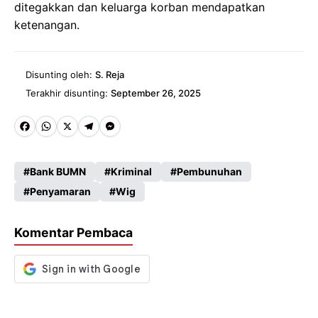
ditegakkan dan keluarga korban mendapatkan
ketenangan.
Disunting oleh:
S. Reja
Terakhir disunting:
September 26, 2025
Fa
W
X
Te
M
ce
ha
le
es
Bank BUMN
Kriminal
Pembunuhan
b
ts
gr
se
Penyamaran
Wig
o
A
a
n
o
p
m
g
Komentar Pembaca
k
p
er