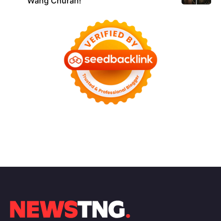
Wang Churan!