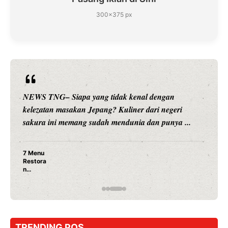
300×375 px
NEWS TNG– Siapa sangka, dua nama besar di dunia
hiburan, Nunung Srimulat dan Vicky Prasetyo, kini
merambah dunia kuliner dengan ...
Nunung Srimulat & Vicky Prasetyo Buka Restoran
Ayam Panggang! Cuma Rp 15 Ribu, Resep
Rahasia Mami Bikin Nagih!
TRENDING POS