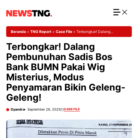
Langsung
ke
isi
Beranda
>
TNG Report
>
Case File
>
Terbongkar! Dalang
Pembunuhan Sadis Bos Bank BUMN Pakai Wig Misterius, Modus
Terbongkar! Dalang
Penyamaran Bikin Geleng-Geleng!
Pembunuhan Sadis Bos
Bank BUMN Pakai Wig
Misterius, Modus
Penyamaran Bikin Geleng-
Geleng!
Dyandra
September 26, 2025
CASE FILE