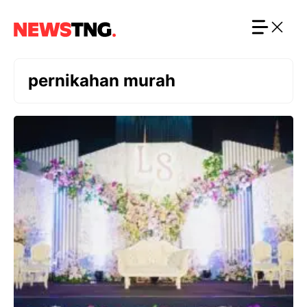
Langsung
ke
isi
pernikahan murah