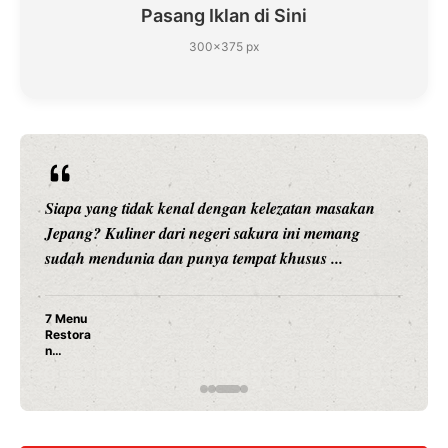
Pasang Iklan di Sini
300×375 px
Siapa yang tidak kenal dengan kelezatan masakan
Jepang? Kuliner dari negeri sakura ini memang
sudah mendunia dan punya tempat khusus ...
7 Menu
Restora
n
Jepang
yang
Wajib
Dicoba,
Bukan
Cuma