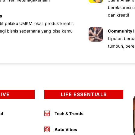
berekspresi u
dan kreatif
s
atif pelaku UMKM lokal, produk kreatif,
tegi bisnis sederhana yang bisa kamu
Community 
Liputan berb
tumbuh, bere
DIVE
LIFE ESSENTIALS
al
Tech & Trends
Auto Vibes