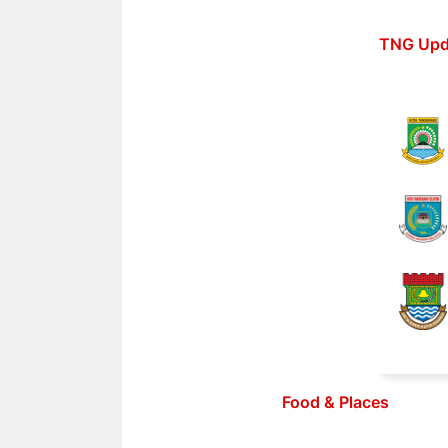
Langsung
ke
TNG Upd
isi
Food & Places