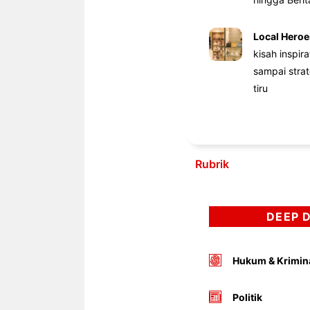
Local Heroe
kisah inspir
sampai stra
tiru
Rubrik
DEEP 
Hukum & Krimin
Politik