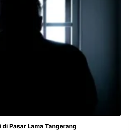
ambut pergantian
Pernah gak sih kamu mulai
oran all you can
ngerjain sesuatu cuma buat iseng-
 You Can Eat
iseng, eh ternyata malah jadi
adirkan
peluang bisnis yang
l ...
menguntungkan? Nah, itulah ...
 2026, Kakkoii
Dari Iseng Jadi Cuan: Kisah
 Hadirkan Pesta All
TUM_ATUL yang Ubah
 Eat Mulai Rp
Hampers Jadi Bisnis Kece
0
i di Pasar Lama Tangerang