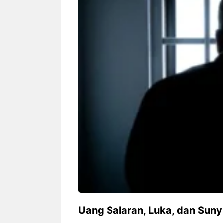
Siapa sangka, dua nama besar di
Bandung – Meny
dunia hiburan, Nunung Srimulat
tahun 2026, rest
dan Vicky Prasetyo, kini merambah
eat Kakkoii All
dunia kuliner dengan membuka
Bandung mengh
restoran ...
penawaran spesia
Nunung Srimulat & Vicky
Sambut
Prasetyo Buka Restoran
Bandung
Ayam Panggang! Cuma Rp
You Can
15 Ribu, Resep Rahasia
145.00
Mami Bikin Nagih!
Uang Salaran, Luka, dan Suny