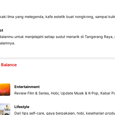
 kaki lima yang melegenda, kafe estetik buat nongkrong, sampai kuline
ot
lanmu untuk menjelajahi setiap sudut menarik di Tangerang Raya, d
alamnya.
e Balance
Entertainment
Review Film & Series, Hobi, Update Musik & K-Pop, Kabar P
Lifestyle
Dari tips self-care, gaya berpakaian, hobi, keseharian produk