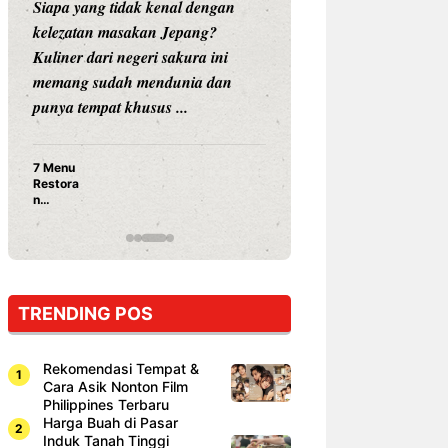
Siapa yang tidak kenal dengan
Siapa sangka, dua
kelezatan masakan Jepang?
dunia hiburan, N
Kuliner dari negeri sakura ini
dan Vicky Praset
memang sudah mendunia dan
dunia kuliner de
punya tempat khusus ...
restoran ...
7 Menu
Nunung S
Restora
Prasetyo
n
Ayam Pa
Jepang
15 Ribu,
yang
Mami Bik
Wajib
Dicoba,
Bukan
Cuma
TRENDING POS
Sushi!
Rekomendasi Tempat &
Cara Asik Nonton Film
Philippines Terbaru
Harga Buah di Pasar
Induk Tanah Tinggi