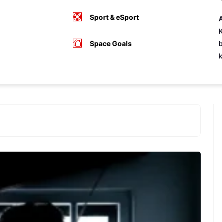
Sport & eSport
A
K
Space Goals
b