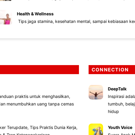
Health & Wellness
Tips jaga stamina, kesehatan mental, sampai kebiasaan kec
CONNECTION
DeepTalk
nduan praktis untuk menghasilkan,
Inspirasi ada
 dan menumbuhkan uang tanpa cemas
tumbuh, bela
hidup
ker Terupdate, Tips Praktis Dunia Kerja,
Youth Voice
ta & Tren Ketenagakerjaan
Suara Anak M