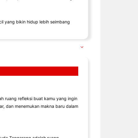
il yang bikin hidup lebih seimbang
lah ruang refleksi buat kamu yang ingin
jar, dan menemukan makna baru dalam
uda Tangerang adalah ruang