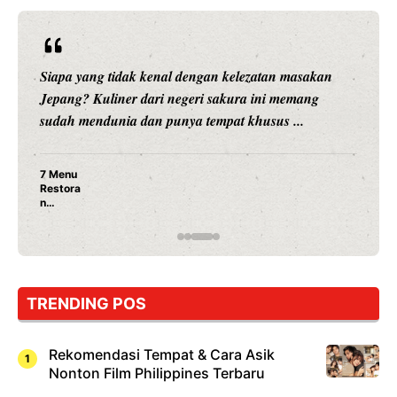
Siapa yang tidak kenal dengan kelezatan masakan
Jepang? Kuliner dari negeri sakura ini memang
sudah mendunia dan punya tempat khusus ...
7 Menu
Restora
n
Jepang
yang
Wajib
Dicoba,
Bukan
Cuma
TRENDING POS
Sushi!
Rekomendasi Tempat & Cara Asik
Nonton Film Philippines Terbaru