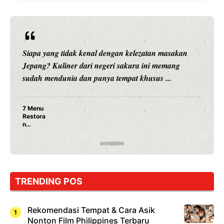
Siapa yang tidak kenal dengan kelezatan masakan
Jepang? Kuliner dari negeri sakura ini memang
sudah mendunia dan punya tempat khusus ...
7 Menu
Restora
n
Jepang
yang
Wajib
Dicoba,
Bukan
Cuma
TRENDING POS
Sushi!
Rekomendasi Tempat & Cara Asik
Nonton Film Philippines Terbaru