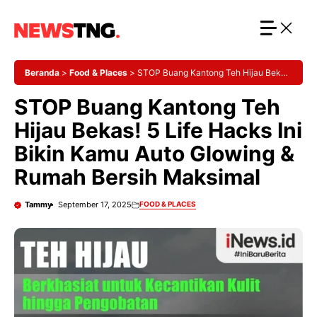
Langsung
ke
isi
Beranda
>
Food & Places
>
STOP Buang Kantong Teh Hijau Bekas!
5 Life Hacks Ini Bikin Kamu Auto Glowing & Rumah Bersih Maksimal
STOP Buang Kantong Teh
Hijau Bekas! 5 Life Hacks Ini
Bikin Kamu Auto Glowing &
Rumah Bersih Maksimal
Tammy
September 17, 2025
FOOD & PLACES