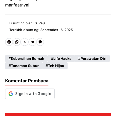
manfaatnya!
Disunting oleh:
S. Reja
Terakhir disunting:
September 16, 2025
Fa
W
X
Te
M
ce
ha
le
es
Kebersihan Rumah
Life Hacks
Perawatan Diri
b
ts
gr
se
Tanaman Subur
Teh Hijau
o
A
a
n
o
p
m
g
Komentar Pembaca
k
p
er