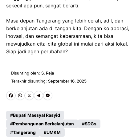
sekecil apa pun, sangat berarti.
Masa depan Tangerang yang lebih cerah, adil, dan
berkelanjutan ada di tangan kita. Dengan kolaborasi,
inovasi, dan semangat kebersamaan, kita bisa
mewujudkan cita-cita global ini mulai dari aksi lokal.
Siap jadi agen perubahan?
Disunting oleh:
S. Reja
Terakhir disunting:
September 16, 2025
Fa
W
X
Te
M
ce
ha
le
es
Bupati Maesyal Rasyid
b
ts
gr
se
Pembangunan Berkelanjutan
SDGs
o
A
a
n
Tangerang
UMKM
o
p
m
g