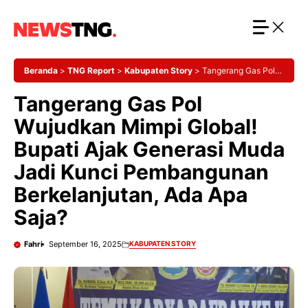
Langsung
ke
isi
Beranda
>
TNG Report
>
Kabupaten Story
>
Tangerang Gas Pol
Wujudkan Mimpi Global! Bupati Ajak Generasi Muda Jadi Kunci
Tangerang Gas Pol
Pembangunan Berkelanjutan, Ada Apa Saja?
Wujudkan Mimpi Global!
Bupati Ajak Generasi Muda
Jadi Kunci Pembangunan
Berkelanjutan, Ada Apa
Saja?
Fahri
September 16, 2025
KABUPATEN STORY