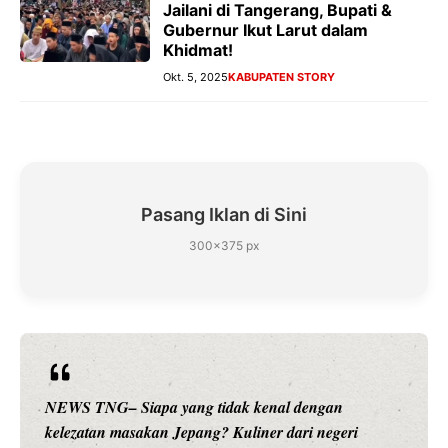
Jailani di Tangerang, Bupati &
Gubernur Ikut Larut dalam
Khidmat!
Okt. 5, 2025
KABUPATEN STORY
Pasang Iklan di Sini
300×375 px
NEWS TNG– Siapa sangka, dua nama besar di dunia
hiburan, Nunung Srimulat dan Vicky Prasetyo, kini