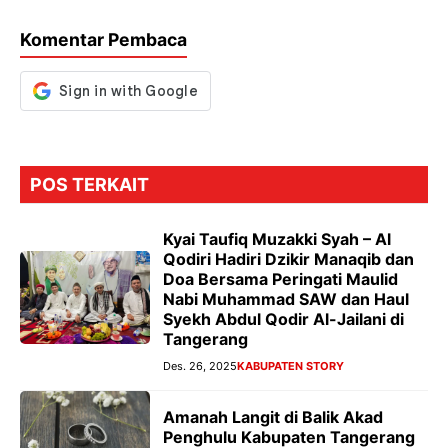
k
p
er
Komentar Pembaca
POS TERKAIT
Kyai Taufiq Muzakki Syah – Al
Qodiri Hadiri Dzikir Manaqib dan
Doa Bersama Peringati Maulid
Nabi Muhammad SAW dan Haul
Syekh Abdul Qodir Al-Jailani di
Tangerang
Des. 26, 2025
KABUPATEN STORY
Amanah Langit di Balik Akad
Penghulu Kabupaten Tangerang