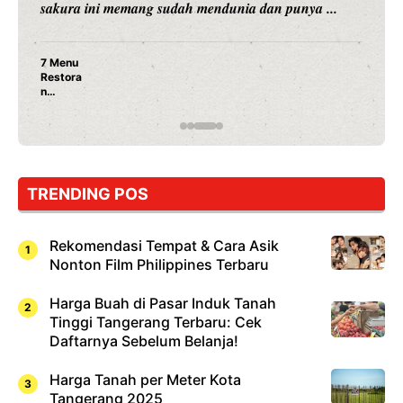
merambah dunia kuliner dengan ...
Nunung Srimulat & Vicky Prasetyo Buka Restoran
Ayam Panggang! Cuma Rp 15 Ribu, Resep
Rahasia Mami Bikin Nagih!
TRENDING POS
Rekomendasi Tempat & Cara Asik
Nonton Film Philippines Terbaru
Harga Buah di Pasar Induk Tanah
Tinggi Tangerang Terbaru: Cek
Daftarnya Sebelum Belanja!
Harga Tanah per Meter Kota
Tangerang 2025