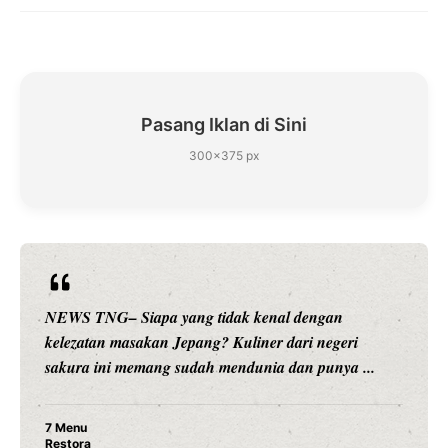
Pasang Iklan di Sini
300×375 px
NEWS TNG– Siapa sangka, dua nama besar di dunia
hiburan, Nunung Srimulat dan Vicky Prasetyo, kini
merambah dunia kuliner dengan ...
Nunung Srimulat & Vicky Prasetyo Buka Restoran
Ayam Panggang! Cuma Rp 15 Ribu, Resep