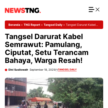
Langsung
ke
isi
Beranda
>
TNG Report
>
Tangsel Daily
>
Tangsel Darurat Kabel
Semrawut: Pamulang, Ciputat, Setu Terancam Bahaya, Warga
Tangsel Darurat Kabel
Resah!
Semrawut: Pamulang,
Ciputat, Setu Terancam
Bahaya, Warga Resah!
Dini Susilowati
September 18, 2025
TANGSEL DAILY