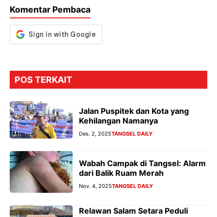
o
p
m
g
Komentar Pembaca
k
p
er
POS TERKAIT
Jalan Puspitek dan Kota yang
Kehilangan Namanya
Des. 2, 2025
TANGSEL DAILY
Wabah Campak di Tangsel: Alarm
dari Balik Ruam Merah
Nov. 4, 2025
TANGSEL DAILY
Relawan Salam Setara Peduli