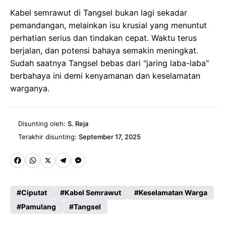
Kabel semrawut di Tangsel bukan lagi sekadar
pemandangan, melainkan isu krusial yang menuntut
perhatian serius dan tindakan cepat. Waktu terus
berjalan, dan potensi bahaya semakin meningkat.
Sudah saatnya Tangsel bebas dari "jaring laba-laba"
berbahaya ini demi kenyamanan dan keselamatan
warganya.
Disunting oleh:
S. Reja
Terakhir disunting:
September 17, 2025
Fa
W
X
Te
M
ce
ha
le
es
Ciputat
Kabel Semrawut
Keselamatan Warga
b
ts
gr
se
Pamulang
Tangsel
o
A
a
n