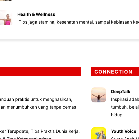
Health & Wellness
Tips jaga stamina, kesehatan mental, sampai kebiasaan kec
CONNECTION
DeepTalk
nduan praktis untuk menghasilkan,
Inspirasi ada
 dan menumbuhkan uang tanpa cemas
tumbuh, bela
hidup
ker Terupdate, Tips Praktis Dunia Kerja,
Youth Voice
ta & Tren Ketenagakerjaan
Suara Anak M