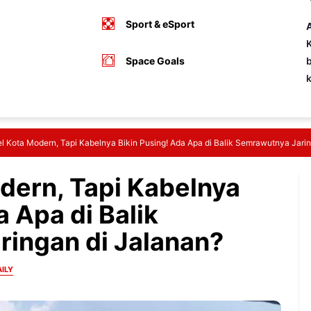
Sport & eSport
A
K
Space Goals
b
l Kota Modern, Tapi Kabelnya Bikin Pusing! Ada Apa di Balik Semrawutnya Jari
dern, Tapi Kabelnya
a Apa di Balik
ingan di Jalanan?
ILY