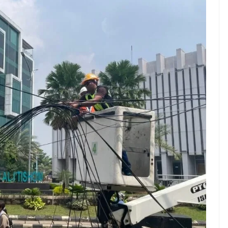
ndung –
NEWS TNG– Pernah gak sih
antian tahun
kamu mulai ngerjain sesuatu cuma
ll you can eat
buat iseng-iseng, eh ternyata malah
u Can Eat Bandung
jadi peluang bisnis yang
.
menguntungkan? ...
 2026, Kakkoii
Dari Iseng Jadi Cuan: Kisah
 Hadirkan Pesta All
TUM_ATUL yang Ubah
 Eat Mulai Rp
Hampers Jadi Bisnis Kece
0