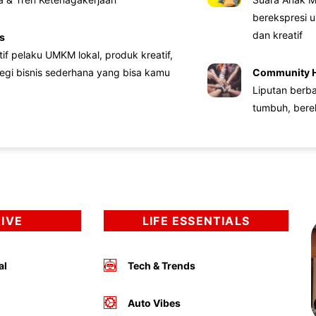
berekspresi u
dan kreatif
s
atif pelaku UMKM lokal, produk kreatif,
tegi bisnis sederhana yang bisa kamu
Community 
Liputan berb
tumbuh, bere
DIVE
LIFE ESSENTIALS
al
Tech & Trends
Auto Vibes