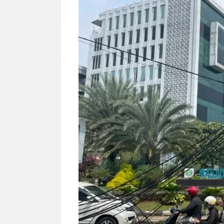
NEWS TNG– Siapa sangka, dua
NEWS TNG– Ba
nama besar di dunia hiburan,
Menyambut perg
Nunung Srimulat dan Vicky
2026, restoran a
Prasetyo, kini merambah dunia
Kakkoii All Yo
kuliner dengan ...
menghadirkan ..
Nunung Srimulat & Vicky
Sambut
Prasetyo Buka Restoran
Bandung
Ayam Panggang! Cuma Rp
You Can
15 Ribu, Resep Rahasia
145.00
Mami Bikin Nagih!