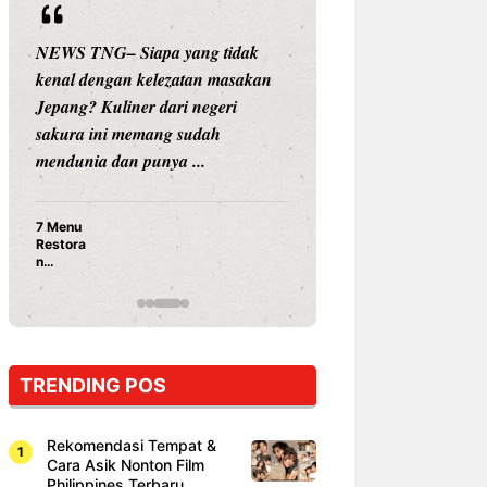
NEWS TNG– Siapa yang tidak
NEWS TNG– Siap
kenal dengan kelezatan masakan
nama besar di dun
Jepang? Kuliner dari negeri
Nunung Srimulat 
sakura ini memang sudah
Prasetyo, kini m
mendunia dan punya ...
kuliner dengan ...
7 Menu
Nunung S
Restora
Prasetyo
n
Ayam Pa
Jepang
15 Ribu,
yang
Mami Bik
Wajib
Dicoba,
Bukan
Cuma
TRENDING POS
Sushi!
Rekomendasi Tempat &
Cara Asik Nonton Film
Philippines Terbaru