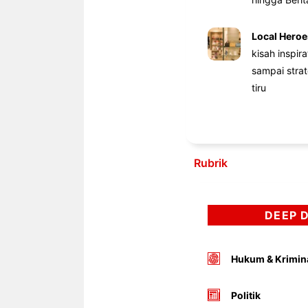
Local Heroe
kisah inspir
sampai stra
tiru
Rubrik
DEEP 
Hukum & Krimin
Politik