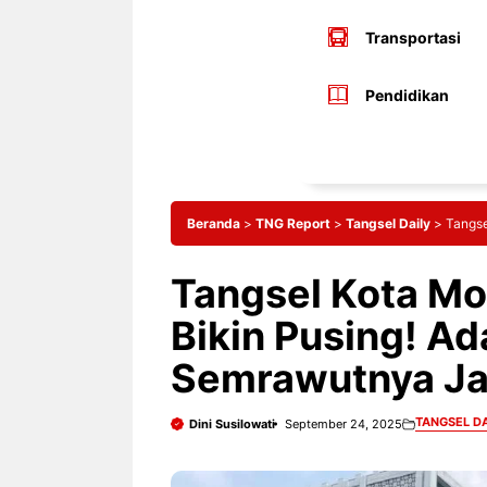
Transportasi
Pendidikan
Beranda
>
TNG Report
>
Tangsel Daily
>
Tangse
Tangsel Kota Mo
Bikin Pusing! Ad
Semrawutnya Jar
TANGSEL DA
Dini Susilowati
September 24, 2025