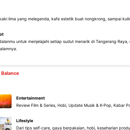
 kaki lima yang melegenda, kafe estetik buat nongkrong, sampai kuline
ot
lanmu untuk menjelajahi setiap sudut menarik di Tangerang Raya, d
alamnya.
e Balance
Entertainment
Review Film & Series, Hobi, Update Musik & K-Pop, Kabar P
Lifestyle
Dari tips self-care, gaya berpakaian, hobi, keseharian produk