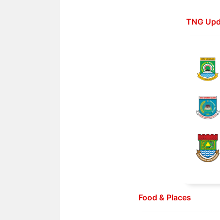
Langsung
ke
TNG Upd
isi
Food & Places