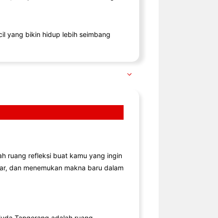
il yang bikin hidup lebih seimbang
lah ruang refleksi buat kamu yang ingin
jar, dan menemukan makna baru dalam
uda Tangerang adalah ruang