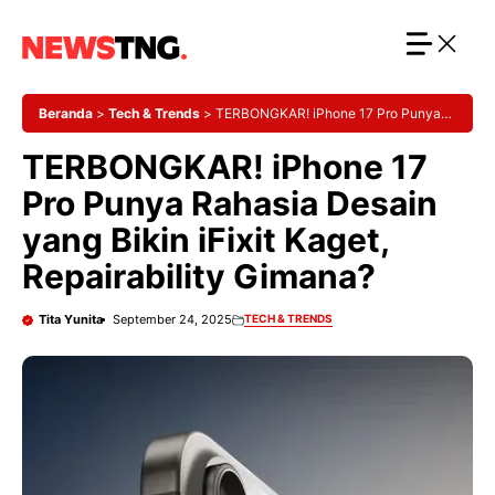
Langsung
ke
isi
Beranda
>
Tech & Trends
>
TERBONGKAR! iPhone 17 Pro Punya
Rahasia Desain yang Bikin iFixit Kaget, Repairability Gimana?
TERBONGKAR! iPhone 17
Pro Punya Rahasia Desain
yang Bikin iFixit Kaget,
Repairability Gimana?
Tita Yunita
September 24, 2025
TECH & TRENDS