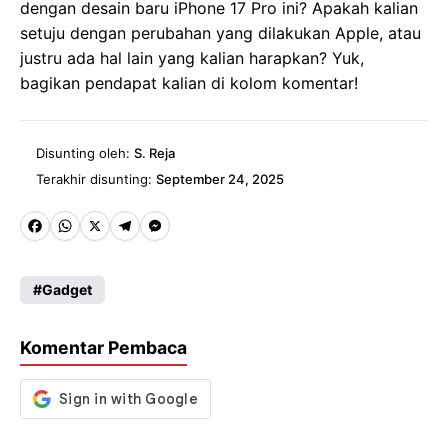
dengan desain baru iPhone 17 Pro ini? Apakah kalian
setuju dengan perubahan yang dilakukan Apple, atau
justru ada hal lain yang kalian harapkan? Yuk,
bagikan pendapat kalian di kolom komentar!
Disunting oleh:
S. Reja
Terakhir disunting:
September 24, 2025
Fa
W
X
Te
M
ce
ha
le
es
Gadget
b
ts
gr
se
o
A
a
n
Komentar Pembaca
o
p
m
g
k
p
er