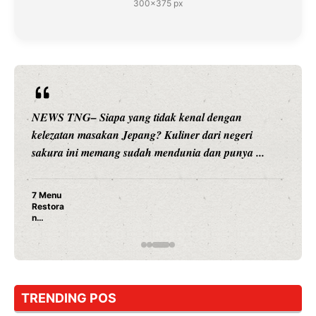
300×375 px
NEWS TNG– Siapa sangka, dua nama besar di du
i
hiburan, Nunung Srimulat dan Vicky Prasetyo, kin
...
merambah dunia kuliner dengan ...
Nunung Srimulat & Vicky Prasetyo Buka Resto
Ayam Panggang! Cuma Rp 15 Ribu, Resep
Rahasia Mami Bikin Nagih!
TRENDING POS