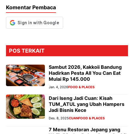
o
p
m
g
Komentar Pembaca
k
p
er
POS TERKAIT
Sambut 2026, Kakkoii Bandung
Hadirkan Pesta All You Can Eat
Mulai Rp 145.000
Jan. 4, 2026
FOOD & PLACES
Dari Iseng Jadi Cuan: Kisah
TUM_ATUL yang Ubah Hampers
Jadi Bisnis Kece
Des. 8, 2025
CUAN
FOOD & PLACES
7 Menu Restoran Jepang yang