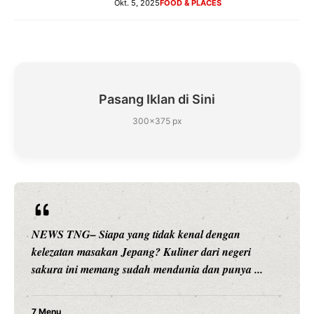
Okt. 5, 2025
FOOD & PLACES
Pasang Iklan di Sini
300×375 px
NEWS TNG– Siapa sangka, dua nama besar di dunia
hiburan, Nunung Srimulat dan Vicky Prasetyo, kini
merambah dunia kuliner dengan ...
Nunung Srimulat & Vicky Prasetyo Buka Restoran