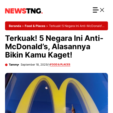
Langsung
ke
isi
Beranda
>
Food & Places
>
Terkuak! 5 Negara Ini Anti-McDonald’s,
Alasannya Bikin Kamu Kaget!
Terkuak! 5 Negara Ini Anti-
McDonald’s, Alasannya
Bikin Kamu Kaget!
Tammy
September 18, 2025
FOOD & PLACES