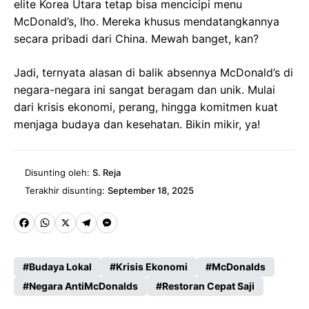
elite Korea Utara tetap bisa mencicipi menu
McDonald’s, lho. Mereka khusus mendatangkannya
secara pribadi dari China. Mewah banget, kan?
Jadi, ternyata alasan di balik absennya McDonald’s di
negara-negara ini sangat beragam dan unik. Mulai
dari krisis ekonomi, perang, hingga komitmen kuat
menjaga budaya dan kesehatan. Bikin mikir, ya!
Disunting oleh:
S. Reja
Terakhir disunting:
September 18, 2025
Fa
W
X
Te
M
ce
ha
le
es
Budaya Lokal
Krisis Ekonomi
McDonalds
b
ts
gr
se
Negara AntiMcDonalds
Restoran Cepat Saji
o
A
a
n