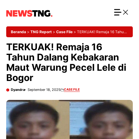
Langsung
ke
isi
Beranda
>
TNG Report
>
Case File
>
TERKUAK! Remaja 16 Tahun
Dalang Kebakaran Maut Warung Pecel Lele di Bogor
TERKUAK! Remaja 16
Tahun Dalang Kebakaran
Maut Warung Pecel Lele di
Bogor
Dyandra
September 18, 2025
CASE FILE