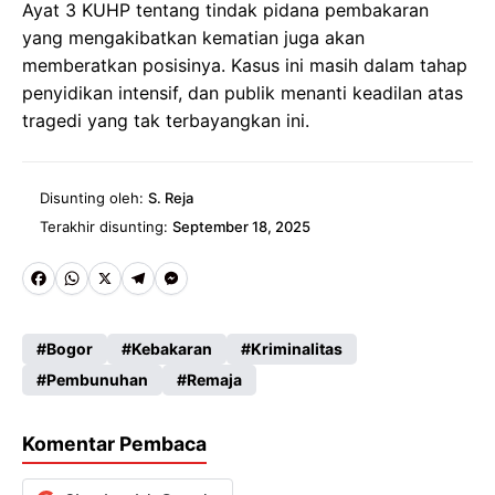
Ayat 3 KUHP tentang tindak pidana pembakaran
yang mengakibatkan kematian juga akan
memberatkan posisinya. Kasus ini masih dalam tahap
penyidikan intensif, dan publik menanti keadilan atas
tragedi yang tak terbayangkan ini.
Disunting oleh:
S. Reja
Terakhir disunting:
September 18, 2025
Fa
W
X
Te
M
ce
ha
le
es
Bogor
Kebakaran
Kriminalitas
b
ts
gr
se
Pembunuhan
Remaja
o
A
a
n
o
p
m
g
Komentar Pembaca
k
p
er