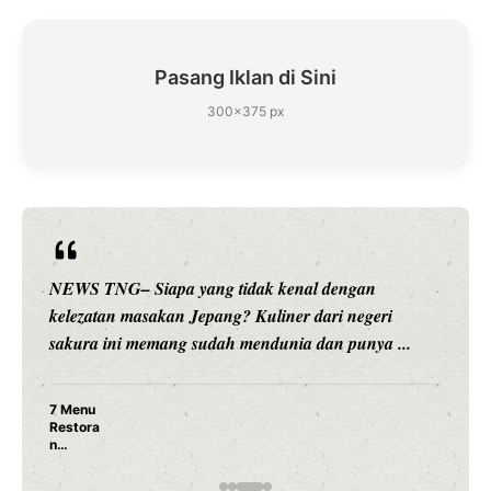
Pasang Iklan di Sini
300×375 px
WS TNG– Siapa yang tidak kenal dengan
NEWS T
ezatan masakan Jepang? Kuliner dari negeri
hiburan
kura ini memang sudah mendunia dan punya ...
meramb
enu
tora
pang
ng