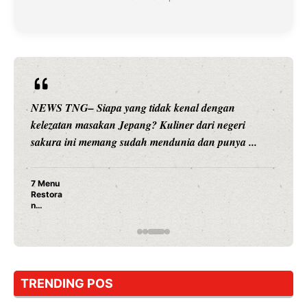
NEWS TNG– Siapa sangka, dua nama besar di dunia
hiburan, Nunung Srimulat dan Vicky Prasetyo, kini
merambah dunia kuliner dengan ...
Nunung Srimulat & Vicky Prasetyo Buka Restoran
Ayam Panggang! Cuma Rp 15 Ribu, Resep
Rahasia Mami Bikin Nagih!
TRENDING POS