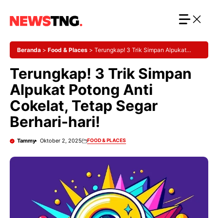
Langsung
ke
isi
Beranda
>
Food & Places
>
Terungkap! 3 Trik Simpan Alpukat
Potong Anti Cokelat, Tetap Segar Berhari-hari!
Terungkap! 3 Trik Simpan
Alpukat Potong Anti
Cokelat, Tetap Segar
Berhari-hari!
Tammy
Oktober 2, 2025
FOOD & PLACES