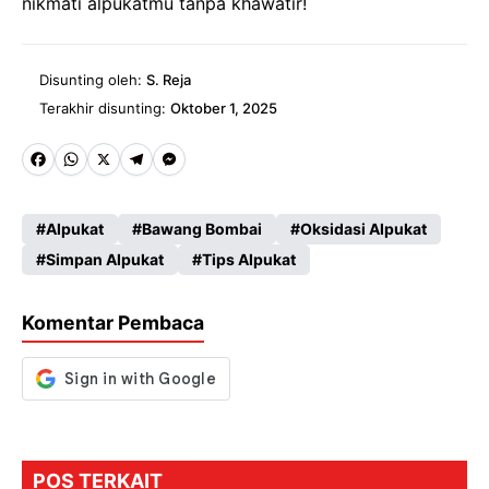
nikmati alpukatmu tanpa khawatir!
Disunting oleh:
S. Reja
Terakhir disunting:
Oktober 1, 2025
Fa
W
X
Te
M
ce
ha
le
es
Alpukat
Bawang Bombai
Oksidasi Alpukat
b
ts
gr
se
Simpan Alpukat
Tips Alpukat
o
A
a
n
o
p
m
g
Komentar Pembaca
k
p
er
POS TERKAIT